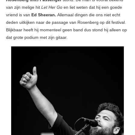
van zijn melige hit
Let Her Go
en liet weten dat hij een goede
vriend is van
Ed Sheeran.
Allemaal dingen die ons niet echt
deden uitkijken naar de passage van Rosenberg op dit festival.
Blijkbaar heeft hij momenteel geen band dus stond hij alleen op
dat grote podium met zijn gitaar.