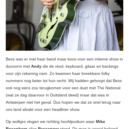
Bess was er met haar band maar koos voor een intieme show in
duovorm met
Andy
die de viool, keyboard, gitaar en backings
voor zijn rekening nam. Zo kwamen haar breekbare folky
nummers nog beter tot hun recht. Wij hadden gehoopt dat Bess
ook nog eens zou terugkomen voor een duet met The National
(wat ze dag daarvoor in Duitsland deed) maar dat was in
Antwerpen niet het geval. Dus hopen we dat ze snel terug naar
ons land afzakt voor een headliner show.
Op wolkjes vlogen we richting hoofdpodium waar
Mike
Rosenberg
alias
Passenger
stond. De man is vooral bekend