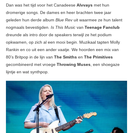
Dan was het tijd voor het Canadeese
Alvvays
met hun
dromerige songs. De dames en heer brachten twee jaar
geleden hun derde album
Blue Rev
uit waarmee ze hun talent
nogmaals bevestigden.
Is This Music
van
Teenage Fanclub
dreunde als intro door de speakers terwijl ze het podium
opkwamen, op zich al een mooi begin. Muzikaal tapten Molly
Rankin en co uit een ander vaatje. We hoorden een mix van
80’s Britpop in de lijn van
The Smiths
en
The Primitives
gecombineerd met vroege
Throwing Muses
, een shoegaze
lijntje en wat synthpop.