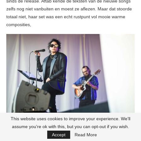
sinds de release. Aftab kende de teksten van de nieuwe songs
zelfs nog niet vanbuiten en moest ze aflezen. Maar dat stoorde
totaal niet, haar set was een echt rustpunt vol mooie warme
composities,
This website uses cookies to improve your experience. We'll
assume you're ok with this, but you can opt-out if you wish.
Arooj had de geweldige gitarist
Gyan Riley
(een jazz gitarist die
Accept
Read More
samen gespeeld heeft met onder andere
Lou Reed, John