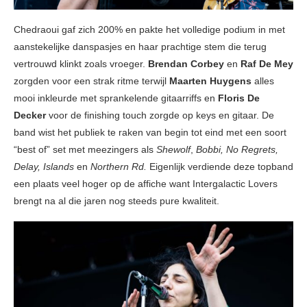
Chedraoui gaf zich 200% en pakte het volledige podium in met
aanstekelijke danspasjes en haar prachtige stem die terug
vertrouwd klinkt zoals vroeger.
Brendan Corbey
en
Raf De Mey
zorgden voor een strak ritme terwijl
Maarten Huygens
alles
mooi inkleurde met sprankelende gitaarriffs en
Floris De
Decker
voor de finishing touch zorgde op keys en gitaar. De
band wist het publiek te raken van begin tot eind met een soort
“best of” set met meezingers als
Shewolf
,
Bobbi, No Regrets,
Delay, Islands
en
Northern Rd.
Eigenlijk verdiende deze topband
een plaats veel hoger op de affiche want Intergalactic Lovers
brengt na al die jaren nog steeds pure kwaliteit.