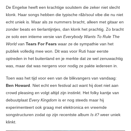
De Engelse heeft een krachtige soulstem die zeker niet slecht
klonk. Haar songs hebben die typische r&b/soul vibe die nu niet
echt uniek is. Maar als ze nummers bracht, alleen met gitaar en
zonder beats en tierlantijntjes, dan klonk het prachtig. Zo bracht
ze solo een intieme versie van
Everybody Wants To Rule The
World
van
Tears For Fears
waar ze de sympathie van het
publiek volledig mee won. Dit was voor Ruti haar eerste
optreden in het buitenland en je merkte dat ze wel zenuwachtig
was, maar dat was nergens voor nodig ze pakte iedereen in.
Toen was het tijd voor een van de blikvangers van vandaag:
Ben Howard
. Niet echt een festival act want hij doet niet aan
crowd pleasing en volgt altijd zijn instinkt. Het folky kantje van
debuutplaat
Every Kingdom
is er nog steeds maar hij
experimenteert ook graag met elektronica en vreemde
songstructuren zodat op zijn recentste album
Is it? w
eer uniek
klinkt.