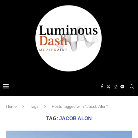
Home
Tags
Posts tagged with "Jacob Alon"
TAG:
JACOB ALON