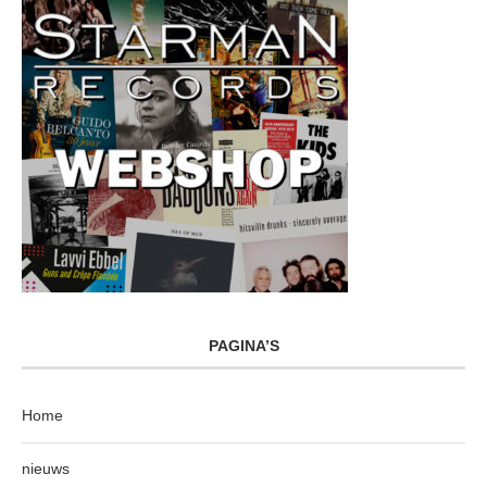
PAGINA’S
Home
nieuws