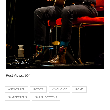
Post Views:
504
ANTWERPEN
FOTO'S
K'S CHOICE
ROMA
SAM BETTENS
SARAH BETTENS