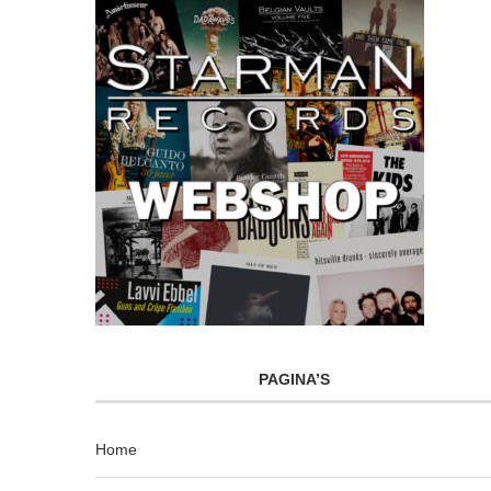
PAGINA’S
Home