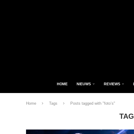
HOME
NIEUWS
REVIEWS
Home
Tags
Posts tagged with "foto’s"
TAG