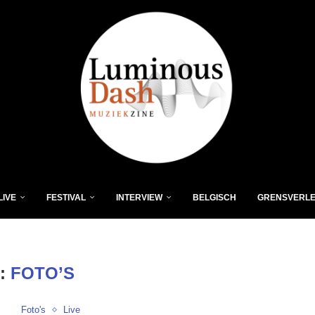
LIVE
FESTIVAL
INTERVIEW
BELGISCH
GRENSVERL
:
FOTO’S
Foto's
Live