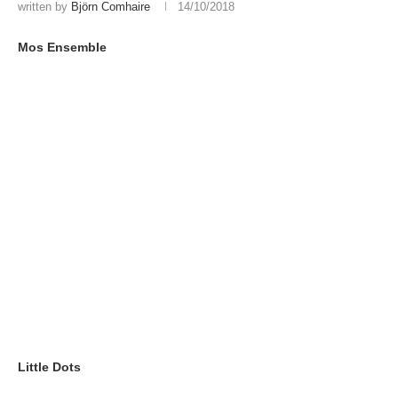
written by
Björn Comhaire
14/10/2018
Mos Ensemble
Little Dots