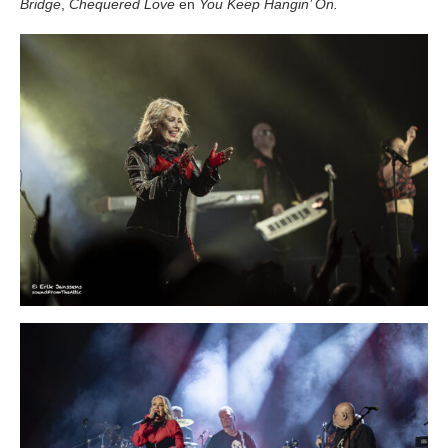
Bridge
,
Chequered Love
en
You Keep Hangin’ On.