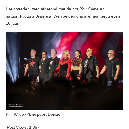
Het optreden werd afgerond met de hits
You Came
en
natuurlijk
Kids in America
. We voelden ons allemaal terug even
16 jaar!
Kim Wilde @Brielpoort Deinze
Post Views:
1.367