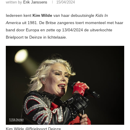
written by
Erik Janssens
15/04/2024
Iedereen kent
Kim Wilde
van haar debuutsingle
Kids In
America
uit 1981. De Britse zangeres toert momenteel met haar
band door Europa en zette op 13/04/2024 de uitverkochte
Brielpoort te Deinze in lichtelaaie.
Kim Wilde @Brielpoort Deinze