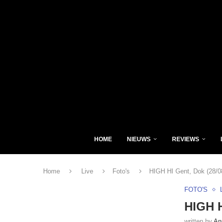
HOME
NIEUWS
REVIEWS
Home
Live
Foto's
HIGH HI Gent, Dok (28/0
FOTO'S
HIGH H
written by
An