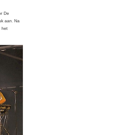
or De
tuk aan. Na
 het