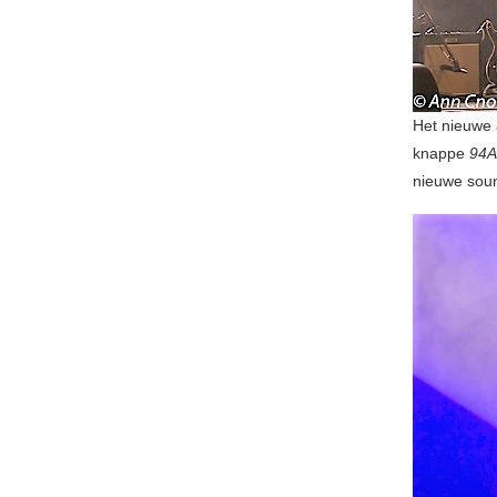
Het nieuwe
knappe
94A
nieuwe soun