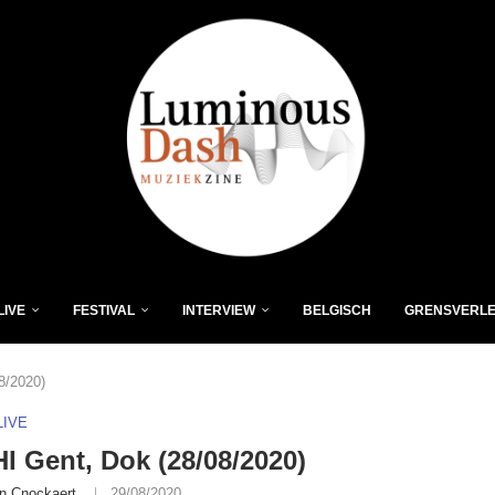
LIVE
FESTIVAL
INTERVIEW
BELGISCH
GRENSVERL
8/2020)
LIVE
I Gent, Dok (28/08/2020)
n Cnockaert
29/08/2020