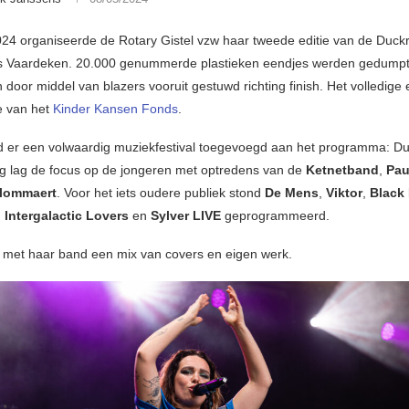
24 organiseerde de Rotary Gistel vzw haar tweede editie van de Duck
 Vaardeken. 20.000 genummerde plastieken eendjes werden gedumpt
 door middel van blazers vooruit gestuwd richting finish. Het volledige
e van het
Kinder Kansen Fonds
.
rd er een volwaardig muziekfestival toegevoegd aan het programma: Du
 lag de focus op de jongeren met optredens van de
Ketnetband
,
Pau
lommaert
. Voor het iets oudere publiek stond
De Mens
,
Viktor
,
Black
,
Intergalactic Lovers
en
Sylver LIVE
geprogrammeerd.
 met haar band een mix van covers en eigen werk.