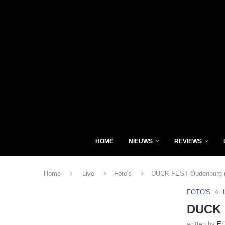
HOME
NIEUWS
REVIEWS
Home
Live
Foto's
DUCK FEST Oudenburg (
FOTO'S
DUCK 
written by
Er