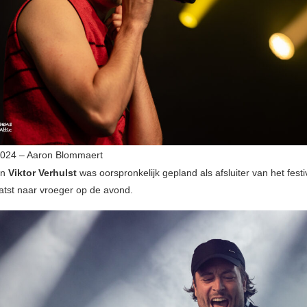
2024 – Aaron Blommaert
an
Viktor
Verhulst
was oorspronkelijk gepland als afsluiter van het fest
atst naar vroeger op de avond.