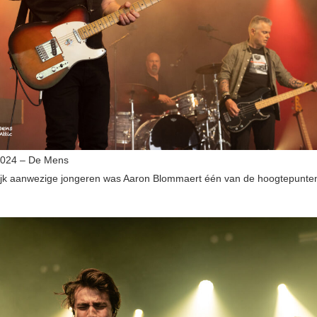
2024 – De Mens
rijk aanwezige jongeren was Aaron Blommaert één van de hoogtepunte