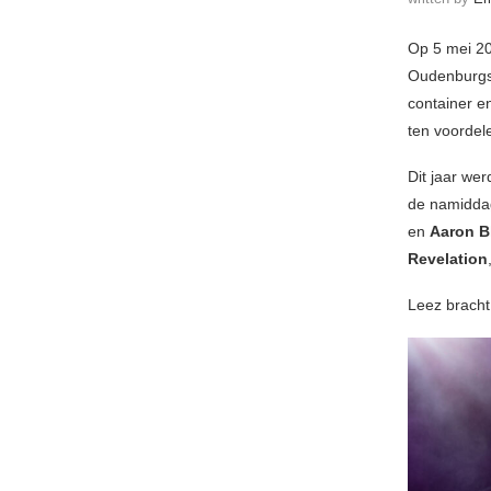
Op 5 mei 20
Oudenburgs
container en
ten voordel
Dit jaar we
de namiddag
en
Aaron B
Revelation
Leez bracht