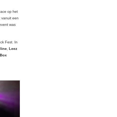
race op het
 vanuit een
 event was
ck Fest. In
line
,
Leez
 Box