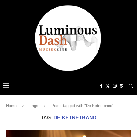
Home
Tags
Posts tagged with "De Ketnetband"
TAG:
DE KETNETBAND