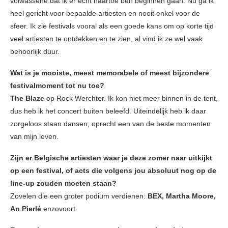
volwassene dat ik er echt naartoe ben beginnen gaan. Nu ga ik
heel gericht voor bepaalde artiesten en nooit enkel voor de
sfeer. Ik zie festivals vooral als een goede kans om op korte tijd
veel artiesten te ontdekken en te zien, al vind ik ze wel vaak
behoorlijk duur.
Wat is je mooiste, meest memorabele of meest bijzondere
festivalmoment tot nu toe?
The Blaze
op Rock Werchter. Ik kon niet meer binnen in de tent,
dus heb ik het concert buiten beleefd. Uiteindelijk heb ik daar
zorgeloos staan dansen, oprecht een van de beste momenten
van mijn leven.
Zijn er Belgische artiesten waar je deze zomer naar uitkijkt
op een festival, of acts die volgens jou absoluut nog op de
line-up zouden moeten staan?
Zovelen die een groter podium verdienen:
BEX, Martha Moore,
An Pierlé
enzovoort.