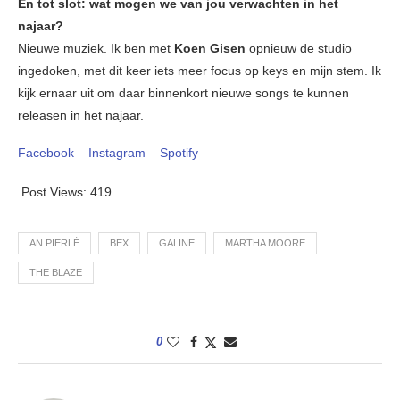
En tot slot: wat mogen we van jou verwachten in het
najaar?
Nieuwe muziek. Ik ben met
Koen Gisen
opnieuw de studio
ingedoken, met dit keer iets meer focus op keys en mijn stem. Ik
kijk ernaar uit om daar binnenkort nieuwe songs te kunnen
releasen in het najaar.
Facebook
–
Instagram
–
Spotify
Post Views:
419
AN PIERLÉ
BEX
GALINE
MARTHA MOORE
THE BLAZE
0