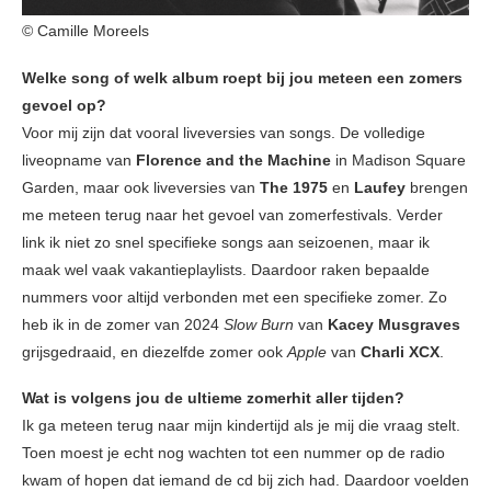
© Camille Moreels
Welke song of welk album roept bij jou meteen een zomers
gevoel op?
Voor mij zijn dat vooral liveversies van songs. De volledige
liveopname van
Florence and the Machine
in Madison Square
Garden, maar ook liveversies van
The 1975
en
Laufey
brengen
me meteen terug naar het gevoel van zomerfestivals. Verder
link ik niet zo snel specifieke songs aan seizoenen, maar ik
maak wel vaak vakantieplaylists. Daardoor raken bepaalde
nummers voor altijd verbonden met een specifieke zomer. Zo
heb ik in de zomer van 2024
Slow Burn
van
Kacey Musgraves
grijsgedraaid, en diezelfde zomer ook
Apple
van
Charli XCX
.
Wat is volgens jou de ultieme zomerhit aller tijden?
Ik ga meteen terug naar mijn kindertijd als je mij die vraag stelt.
Toen moest je echt nog wachten tot een nummer op de radio
kwam of hopen dat iemand de cd bij zich had. Daardoor voelden