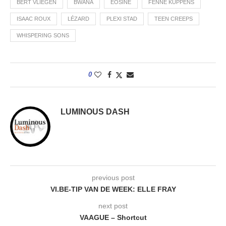
BERT VLIEGEN
BWANA
EOSINE
FENNE KUPPENS
ISAAC ROUX
LÉZARD
PLEXI STAD
TEEN CREEPS
WHISPERING SONS
0
LUMINOUS DASH
previous post
VI.BE-TIP VAN DE WEEK: ELLE FRAY
next post
VAAGUE – Shortcut