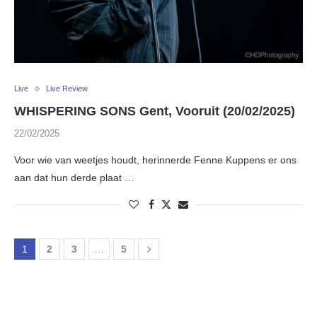
Live
Live Review
WHISPERING SONS Gent, Vooruit (20/02/2025)
22/02/2025
Voor wie van weetjes houdt, herinnerde Fenne Kuppens er ons
aan dat hun derde plaat …
1
2
3
…
5