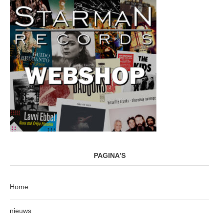
PAGINA’S
Home
nieuws