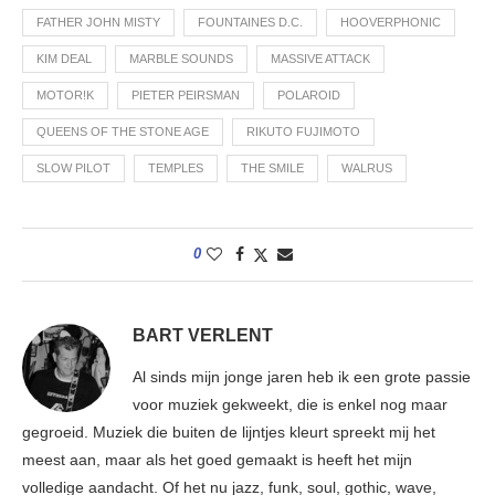
FATHER JOHN MISTY
FOUNTAINES D.C.
HOOVERPHONIC
KIM DEAL
MARBLE SOUNDS
MASSIVE ATTACK
MOTOR!K
PIETER PEIRSMAN
POLAROID
QUEENS OF THE STONE AGE
RIKUTO FUJIMOTO
SLOW PILOT
TEMPLES
THE SMILE
WALRUS
0
BART VERLENT
Al sinds mijn jonge jaren heb ik een grote passie
voor muziek gekweekt, die is enkel nog maar
gegroeid. Muziek die buiten de lijntjes kleurt spreekt mij het
meest aan, maar als het goed gemaakt is heeft het mijn
volledige aandacht. Of het nu jazz, funk, soul, gothic, wave,