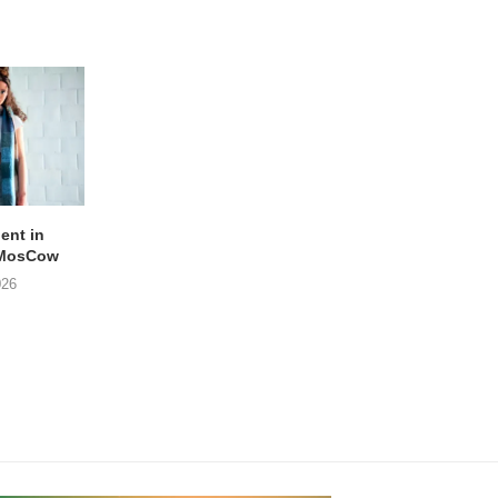
lent in
APOTH – Nelson
LIGHTSPEED speelt
 MosCow
THE SHEILA DIVINE in
05/08/2026
026
04/08/2026