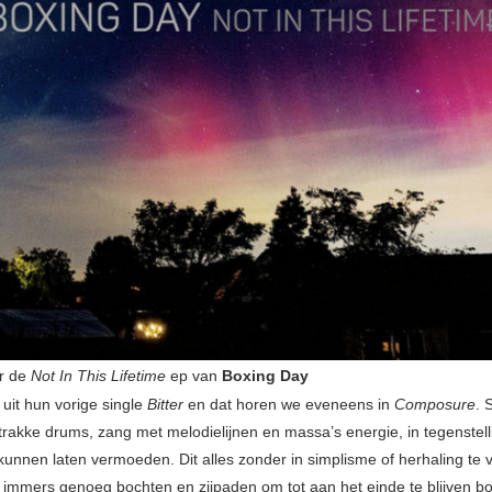
or de
Not In This Lifetime
ep van
Boxing Day
 uit hun vorige single
Bitter
en dat horen we eveneens in
Composure
. 
 strakke drums, zang met melodielijnen en massa’s energie, in tegenstell
 kunnen laten vermoeden. Dit alles zonder in simplisme of herhaling te 
immers genoeg bochten en zijpaden om tot aan het einde te blijven bo