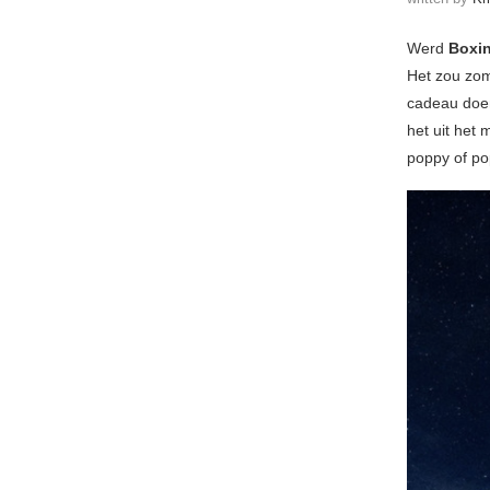
Werd
Boxi
Het zou zo
cadeau doen
het uit het
poppy of po