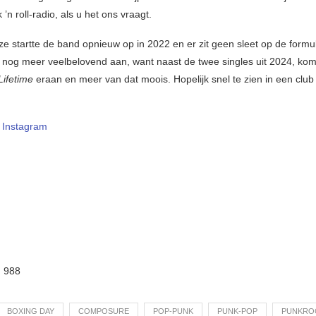
 ’n roll-radio, als u het ons vraagt.
e startte de band opnieuw op in 2022 en er zit geen sleet op de formu
h nog meer veelbelovend aan, want naast de twee singles uit 2024, kom
Lifetime
eraan en meer van dat moois. Hopelijk snel te zien in een club
–
Instagram
:
988
BOXING DAY
COMPOSURE
POP-PUNK
PUNK-POP
PUNKRO