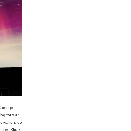
Snedige
ing tot wat
vervallen: de
eien. Klaar