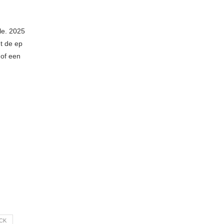
le. 2025
t de ep
 of een
CK