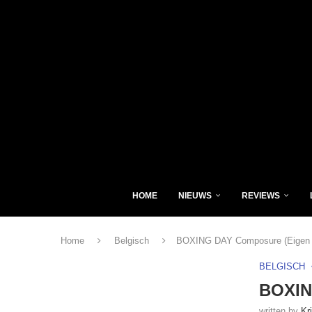
HOME
NIEUWS
REVIEWS
Home
Belgisch
BOXING DAY Composure (Eigen 
BELGISCH
BOXIN
written by
Kr