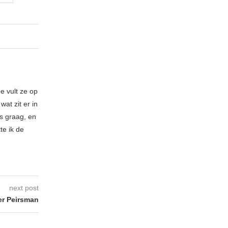
e vult ze op
at zit er in
es graag, en
te ik de
next post
er Peirsman