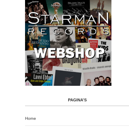
PAGINA’S
Home