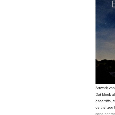
Artwork vo
Dat bleek al
gitaarriffs,
de titel zou
song neemt 