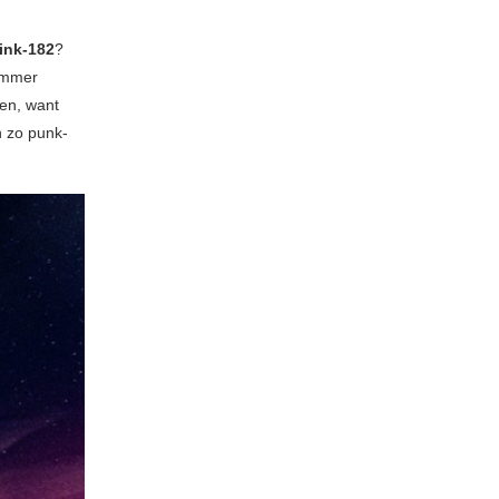
ink-182
?
ummer
gen, want
n zo punk-