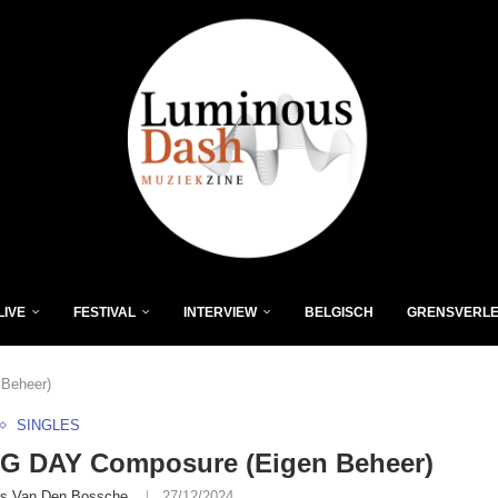
LIVE
FESTIVAL
INTERVIEW
BELGISCH
GRENSVERL
Beheer)
SINGLES
G DAY Composure (Eigen Beheer)
is Van Den Bossche
27/12/2024