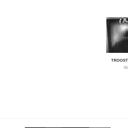
TROOST 
06