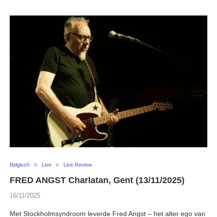
Belgisch
Live
Live Review
FRED ANGST Charlatan, Gent (13/11/2025)
16/11/2025
Met Stockholmsyndroom leverde Fred Angst – het alter ego van