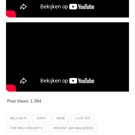
Post Views:
1.384
BELGISCH
GENT
INDIE
LIJSTJES
THE WILD REGRETS
VINCENT VAN MALDEREN