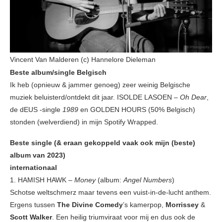
Vincent Van Malderen (c) Hannelore Dieleman
Beste album/single Belgisch
Ik heb (opnieuw & jammer genoeg) zeer weinig Belgische
muziek beluisterd/ontdekt dit jaar. ISOLDE LASOEN –
Oh Dear
,
de dEUS
-single
1989
en GOLDEN HOURS (50% Belgisch)
stonden (welverdiend) in mijn Spotify Wrapped.
Beste single (& eraan gekoppeld vaak ook mijn (beste)
album van 2023)
internationaal
1. HAMISH HAWK –
Money
(album:
Angel Numbers
)
Schotse weltschmerz maar tevens een vuist-in-de-lucht anthem.
Ergens tussen
The Divine Comedy
’s kamerpop,
Morrissey
&
Scott Walker
. Een heilig triumviraat voor mij en dus ook de