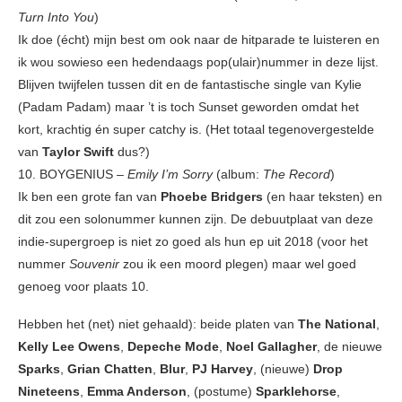
Turn Into You
)
Ik doe (écht) mijn best om ook naar de hitparade te luisteren en
ik wou sowieso een hedendaags pop(ulair)nummer in deze lijst.
Blijven twijfelen tussen dit en de fantastische single van Kylie
(Padam Padam) maar ’t is toch Sunset geworden omdat het
kort, krachtig én super catchy is. (Het totaal tegenovergestelde
van
Taylor Swift
dus?)
10. BOYGENIUS
–
Emily I’m Sorry
(album:
The Record
)
Ik ben een grote fan van
Phoebe Bridgers
(en haar teksten) en
dit zou een solonummer kunnen zijn. De debuutplaat van deze
indie-supergroep is niet zo goed als hun ep uit 2018 (voor het
nummer
Souvenir
zou ik een moord plegen) maar wel goed
genoeg voor plaats 10.
Hebben het (net) niet gehaald): beide platen van
The National
,
Kelly Lee Owens
,
Depeche Mode
,
Noel Gallagher
, de nieuwe
Sparks
,
Grian Chatten
,
Blur
,
PJ Harvey
, (nieuwe)
Drop
Nineteens
,
Emma Anderson
, (postume)
Sparklehorse
,