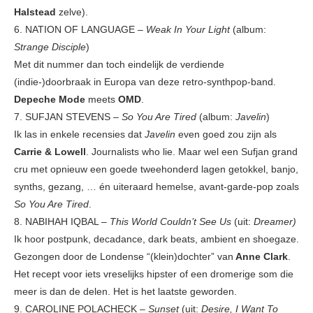
Halstead
zelve).
6. NATION OF LANGUAGE –
Weak In Your Light
(album:
Strange Disciple
)
Met dit nummer dan toch eindelijk de verdiende
(indie-)doorbraak in Europa van deze retro-synthpop-band.
Depeche Mode
meets
OMD
.
7.
SUFJAN STEVENS –
So You Are Tired
(album:
Javelin
)
Ik las in enkele recensies dat
Javelin
even goed zou zijn als
Carrie & Lowell
. Journalists who lie. Maar wel een Sufjan grand
cru met opnieuw een goede tweehonderd lagen getokkel, banjo,
synths, gezang, … én uiteraard hemelse, avant-garde-pop zoals
So You Are Tired
.
8. NABIHAH IQBAL –
This World Couldn’t See Us
(uit:
Dreamer)
Ik hoor postpunk, decadance, dark beats, ambient en shoegaze.
Gezongen door de Londense “(klein)dochter” van
Anne Clark
.
Het recept voor iets vreselijks hipster of een dromerige som die
meer is dan de delen. Het is het laatste geworden.
9. CAROLINE POLACHECK
–
Sunset
(uit:
Desire, I Want To