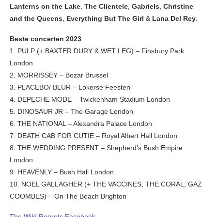
Lanterns on the Lake
,
The Clientele
,
Gabriels
,
Christine
and the Queens
,
Everything But The Girl
&
Lana Del Rey
.
Beste concerten 2023
1. PULP (+ BAXTER DURY & WET LEG) – Finsbury Park
London
2. MORRISSEY – Bozar Brussel
3. PLACEBO/ BLUR – Lokerse Feesten
4. DEPECHE MODE – Twickenham Stadium London
5. DINOSAUR JR – The Garage London
6. THE NATIONAL – Alexandra Palace London
7. DEATH CAB FOR CUTIE – Royal Albert Hall London
8. THE WEDDING PRESENT – Shepherd’s Bush Empire
London
9. HEAVENLY – Bush Hall London
10. NOEL GALLAGHER (+ THE VACCINES, THE CORAL, GAZ
COOMBES) – On The Beach Brighton
The Wild Regrets Facebook