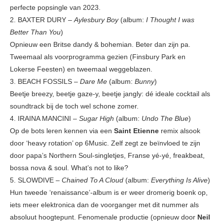
perfecte popsingle van 2023.
2. BAXTER DURY –
Aylesbury Boy
(album:
I Thought I was
Better Than You
)
Opnieuw een Britse dandy & bohemian. Beter dan zijn pa.
Tweemaal als voorprogramma gezien (Finsbury Park en
Lokerse Feesten) en tweemaal weggeblazen.
3. BEACH FOSSILS –
Dare Me
(album:
Bunny
)
Beetje breezy, beetje gaze-y, beetje jangly: dé ideale cocktail als
soundtrack bij de toch wel schone zomer.
4. IRAINA MANCINI –
Sugar High
(album:
Undo The Blue
)
Op de bots leren kennen via een
Saint Etienne
remix alsook
door ‘heavy rotation’ op 6Music. Zelf zegt ze beïnvloed te zijn
door papa’s Northern Soul-singletjes, Franse yé-yé, freakbeat,
bossa nova & soul. What’s not to like?
5. SLOWDIVE –
Chained To A Cloud
(album:
Everything Is Alive
)
Hun tweede ‘renaissance’-album is er weer dromerig boenk op,
iets meer elektronica dan de voorganger met dit nummer als
absoluut hoogtepunt. Fenomenale productie (opnieuw door
Neil