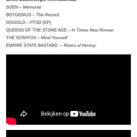
SOEN –
Memorial
BOYGENIUS –
The Record
GGGOLD –
PTSD
(EP)
QUEENS OF THE STONE AGE –
In Times New Roman
THE SCRATCH –
Mind Yourself
EMPIRE STATE BASTARD –
Rivers of Heresy