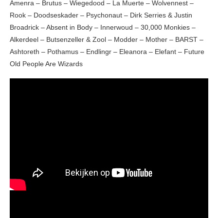
Amenra – Brutus – Wiegedood – La Muerte – Wolvennest –
Rook – Doodseskader – Psychonaut – Dirk Serries & Justin
Broadrick – Absent in Body – Innerwoud – 30,000 Monkies –
Alkerdeel – Butsenzeller & Zool – Modder – Mother – BARST –
Ashtoreth – Pothamus – Endlingr – Eleanora – Elefant – Future
Old People Are Wizards