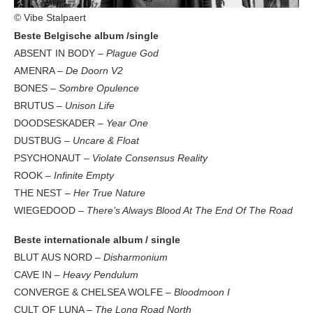
© Vibe Stalpaert
Beste Belgische album /single
ABSENT IN BODY –
Plague God
AMENRA –
De Doorn V2
BONES –
Sombre Opulence
BRUTUS
– Unison Life
DOODSESKADER –
Year One
DUSTBUG –
Uncare & Float
PSYCHONAUT –
Violate Consensus Reality
ROOK –
Infinite Empty
THE NEST –
Her True Nature
WIEGEDOOD –
There’s Always Blood At The End Of The Road
Beste internationale album / single
BLUT AUS NORD –
Disharmonium
CAVE IN –
Heavy Pendulum
CONVERGE & CHELSEA WOLFE –
Bloodmoon I
CULT OF LUNA –
The Long Road North