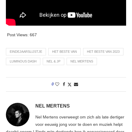
Post Views:
667
EINDEJAARSLIJSTJE
HET BESTE VAN
HET BESTE VAN 2023
LUMINOUS DASH
NEL & JP
NEL MERTENS
0
NEL MERTENS
Nel Mertens overweegt om zich als late dertiger
voor eeuwig jong voor te doen en muziek helpt
daarbij enorm ! Sinds mijn dertiende ben ik gepassioneerd door