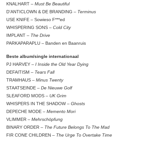
KNALHART –
Must Be Beautiful
D’ANTICLOWN & DE BRANDING –
Terminus
USE KNIFE – Sowieso F***ed
WHISPERING SONS –
Cold City
IMPLANT –
The Drive
PARKAPARAPLU – Banden en Baanruis
Beste album/single internationaal
PJ HARVEY
– I Inside the Old Year Dying
DEFAITISM –
Tears Fall
TRAMHAUS –
Minus Twenty
STAATSEINDE
– De Nieuwe Golf
SLEAFORD MODS –
UK Grim
WHISPERS IN THE SHADOW
– Ghosts
DEPECHE MODE –
Memento Mori
VLIMMER
– Mehrschöpfung
BINARY ORDER
– The Future Belongs To The Mad
FIR CONE CHILDREN
– The Urge To Overtake Time