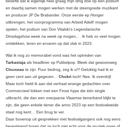
besefte dat ik eigenlijk heel graag mijn ding doe op een podium
en daarbij samen mogen werken met de steengoede muzikant
en producer JP De Brabander. Onze eerste ep
Honger
uitbrengen, het voorprogramma van Arbeid Adelt! mogen
spelen, het podium van Don Vitalski’s Legendarische
Dinsdagshow week na week op mogen,… Ik heb zo veel mogen
ontdekken, leren en ervaren op dat vlak in 2023.
Wat ik nog zo memorabel vond was het optreden van
Tarkastaja
als headliner op Pukkelpop. Bleek dat gewoonweg
Clouseau
te zijn. Puur bedrog, zeg ik u!!! Gelukkig had ik er
geen cent aan uit gegeven…
Chokri
toch! Nee. Ik overdrijf.
Maar toch hield ik aan dat verhaal wrange gedachten over.
Commercieel lokken met een Finse hype die één single
uitbracht, die dan een overjaarse Vlaamse tienerband blijkt te
zijn, die geen enkele tiener die anno 2023 op een festivalweide
staat nog kent… Een brug te ver.
Daar bovenop uit gesprekken met festivalgangers ook nog eens
bevestigend horen dat ze toch niet echt voor de muziek gaan of