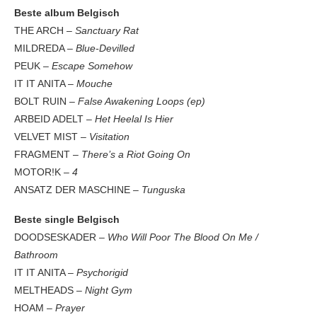
Beste album Belgisch
THE ARCH –
Sanctuary Rat
MILDREDA –
Blue-Devilled
PEUK –
Escape Somehow
IT IT ANITA –
Mouche
BOLT RUIN –
False Awakening Loops (ep)
ARBEID ADELT –
Het Heelal Is Hier
VELVET MIST –
Visitation
FRAGMENT –
There’s a Riot Going On
MOTOR!K –
4
ANSATZ DER MASCHINE
– Tunguska
Beste single Belgisch
DOODSESKADER –
Who Will Poor The Blood On Me /
Bathroom
IT IT ANITA –
Psychorigid
MELTHEADS –
Night Gym
HOAM –
Prayer