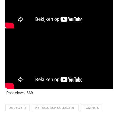
Post Views:
669
DE DELVERS
HET BELGISCH COLLECTIEF
TOM KETS