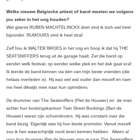
Welke nieuwe Belgische artiest of band moeten we volgens
jou zeker in het oog houden?
Wat gitarist RUBEN MACHTELINCKX doet vind ik toch wel heel
bijzonder. RUMOURS vind ik heel straf.
Zelf hou ik WALTER BROES in het oog en hoop ik dat hij THE
SEATSNIFFERS terug uit de garage haalt. Zet die band op
eender welk festival, op eender welke plek en het dak gaat eraf.
Ik leerde de band kennen via één van mijn beste vrienden (die
helaas overleden is). Hij was wel wat ouder dan mezelf en nam
me heel dikwijls mee naar hun optredens.
De drummer van The Seatsniffers (Piet de Houwer) en de man
achter hun bookingskantoor Twin Street Bookings (Bart de
Houwer) waren zijn schoonbroers. Hij was constant over die
band bezig. Eigenlijk was hij hun beste promotor. Vanuit mezelf
zou ik hen waarschijnlijk nooit leren kennen hebben. Alleen al
voor hun drummer Piet de Houwer ging je naar The Seatsniffers