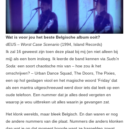
Wat is voor jou het beste Belgische album ooit?
dEUS –
Worst Case Scenario
(1994, Island Records)
Ik zal 16 geweest zijn toen deze plaat bij mij (en niet alleen bij
mij) als een bom insloeg. Ik leerde de band kennen via
Suds’n
Soda:
een soort chaotische mix van – hoe zou ik het
omschrijven? – Urban Dance Squad, The Doors, The Pixies,
een op hol geslagen viool en het magische woord ’Friday’ dat
als een mantra uitgeschreeuwd werd door iets dat leek op een
oude telefoon. Een nummer dat je alles deed vergeten en
waarop je wou uitbreken uit alles waarin je gevangen zat.
Het klonk werelds, maar bleek Belgisch. En dan waren er nog
de andere nummers van die plaat. Nummers die anders klonken
dan wat je op dat moment hoorde want ze haspelden zowat