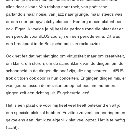
alles door elkaar. Van triphop naar rock, van poëtische
parlando’s naar noise, van jazz naar grunge, maar steeds was
er een soort poppy/catchy element. Een erg mooie platenhoes
ook. Eigenlijk voelde je bij heel de periode rond die plaat dat er
een periode voor dEUS zou zijn en een periode erna. Dit was
een breekpunt in de Belgische pop- en rockmuziek.
Ook het feit dat het niet ging om virtuositeit maar om creativiteit,
om klank, om sferen, om de samenklank van de dingen, om de
schoonheid in de dingen die onaf zijn, die nog schuren… dEUS
trok dit toen ook door in hun concerten. Er gingen dingen mis, er
was gedoe tussen de muzikanten op het podium, nummers
gingen zelf een richting uit. Er gebeurde iets!
Het is een plaat die voor mij heel veel heeft betekend en altijd
een speciale plek zal hebben. Er zitten zo veel herinneringen en
gevoelens aan, dat ik ze eigenlijk niet veel opzet. Het is te heftig
(lacht).