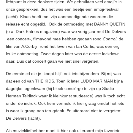
lichtpunt in deze donkere tijden. We gebruikten veel emoji’s in
onze gesprekken, dus het was een beetje een emoji-festival
(lacht). Klaas heeft met zijn aanmoedigende woorden die
release echt opgetild. Ook de ontmoeting met DANNY QUETIN
(o.a. Dark Entries magazine) waar we vorig jaar met De Delvers
een concert-, filmavond mee hebben gedaan rond
Control,
de
film van A.Corbijn rond het leven van Ian Curtis, was een erg
leuke ontmoeting. Twee dagen later was de eerste lockdown
daar. Dus dat concert gaan we niet snel vergeten.
De eerste cd die je koopt blijft ook iets bijzonders. Bij mij was
dat een cd van THE KIDS. Toen ik later LUDO MARIMAN bijna
dagelijks tegenkwam (hij bleek conciërge te zijn op Studio
Herman Teirlinck waar ik kleinkunst studeerde) was ik toch echt
onder de indruk. Ook hem vermeld ik hier graag omdat het iets
is waar ik graag aan terugdenk. En uiteraard niet te vergeten:
De Delvers (lacht).
Als muziekliefhebber moet ik hier ook uiteraard mijn favoriete