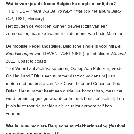
Wat is voor jou de beste Belgische single aller tijden?
THE KIDS –
There Will Be No Next Time
(op het album
Black
Out
, 1981, Mercury)
Het zouden de woorden kunnen geweest zijn van een
zenmeester, maar ze kwamen uit de mond van Ludo Mariman.
De mooiste Nederlandstalige, Belgische single is voor mij
De
Boodschapper
van LIEVEN TAVERNIER (op het album
Witzand,
2011, Coast to coast)
“Het Woord Zal Zich Verspreiden, Oorlog Aan Paleizen, Vrede
Op Het Land.” Dit is een nummer dat zich volgens mij kan
meten met het beste van Nick Cave, Leonard Cohen en Bob
Dylan. Het nummer heeft een duidelijke boodschap, maar het
wordt er niet opgelegd waardoor het ook heel poëtisch blijft en
je als luisteraar de beelden die de tekst oproept zelf kan
vormen.
Wat is jouw mooiste Belgische muziekherinnering (festival,
optreden, ontmoeting…)?