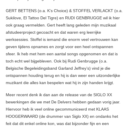
GERT BETTENS (o.a. K’s Choice) & STOFFEL VERLACKT (o.a.
Sukilove, El Tattoo Del Tigre) en RUDI GENBRUGGE wil ik hier
ook graag vermelden. Gert heeft lang geleden mijn muzikaal
afstudeerproject gecoacht en dat waren erg leerrijke
werksessies. Stoffel is iemand die enorm veel vertrouwen kan
geven tijdens opnames en zorgt voor een heel ontspannen
sfeer. Ik heb met hem een aantal songs opgenomen en dat is
toch echt wel bijgebleven. Ook bij Rudi Genbrugge (o.a.
Belgische Begeleidingsband Garland Jeffrey’s) vind je die
ontspannen houding terug en hij is dan weer een uitzonderlijke
muzikant die alles kan bespelen wat hij in zijn handen krijgt.
Meer recent denk ik dan aan de release van de SIGLO XX
bewerkingen die we met De Delvers hebben gedaan vorig jaar.
Hiervoor heb ik veel online gecommuniceerd met KLAAS
HOOGERWAARD (de drummer van Siglo XX) en ondanks het
feit dat dit enkel online kon, was dat bijzonder fijn en een