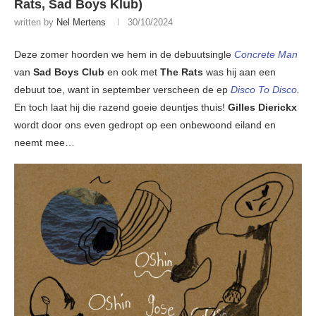
Rats, Sad Boys Klub)
written by
Nel Mertens
30/10/2024
Deze zomer hoorden we hem in de debuutsingle
Concrete Man
van
Sad Boys Club
en ook met
The
Rats
was hij aan een
debuut toe, want in september verscheen de ep
Disco To Disco
.
En toch laat hij die razend goeie deuntjes thuis!
Gilles Dierickx
wordt door ons even gedropt op een onbewoond eiland en
neemt mee…