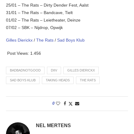
25/01 – The Rats – Dirty Dender Fest, Aalst
31/01 – The Rats – Bandcave, Tielt
01/02 – The Rats – Leietheater, Deinze
07/02 – SBK – Nijdrop, Opwijk
Gilles Dierickx
/
The Rats
/
Sad Boys Klub
Post Views:
1.456
BADBADNOTGOOD
DIIV
GILLES DIERICKX
SAD BOYS KLUB
TAKING HEADS
THE RATS
0
NEL MERTENS