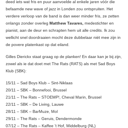
deed iets wat fris en puur aanvoelde al enkele jaren vóór die
befaamde new wave of jazz in Londen zou ontspruiten. Het
verdere verloop van de band is dan weer minder fris, ze zetten
onlangs zonder overleg
Matthew Tavares,
medestichter en
pianist, aan de deur en schrapten hem uit alle credits. Ik zou
wellicht snel doordraaien mocht deze dubbelaar niét mee zijn in
de povere platenkast op dat eiland.
Gilles Dierickx staat graag op de planken! En daar kan je bij zijn,
zowel als ie dat doet met The Rats (RATS) als met Sad Boys
Klub (SBK):
15/11 – Sad Boys Klub – Sint-Niklaas
20/11 – SBK – Bonnefooi, Brussel
21/11 – The Rats – STOEMP!, Cheval Marin, Brussel
22/11 – SBK – De Living, Lauwe
28/11 – SBK – BarMuze, Mol
29/11 – The Rats – Geruis, Dendermonde
07/12 – The Rats – Kaffee ’t Hof, Middelburg (NL)