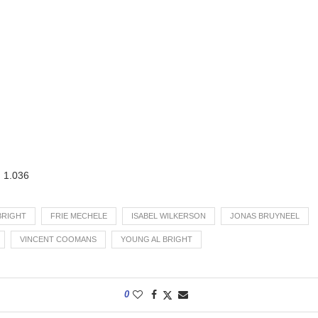
:
1.036
BRIGHT
FRIE MECHELE
ISABEL WILKERSON
JONAS BRUYNEEL
VINCENT COOMANS
YOUNG AL BRIGHT
0