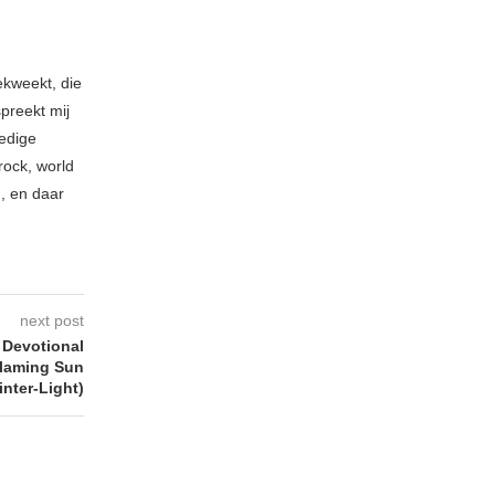
ekweekt, die
spreekt mij
ledige
rock, world
n, en daar
next post
Devotional
Flaming Sun
inter-Light)