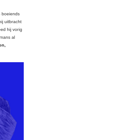
s boeiends
hij uitbracht
ed hij vorig
mans al
on,