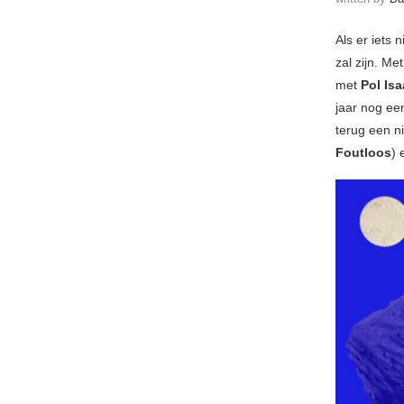
Als er iets 
zal zijn. Me
met
Pol Is
jaar nog ee
terug een n
Foutloos
)