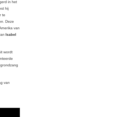
erd in het
st hij
r te
en. Deze
 Amerika van
an
Isabel
it wordt
enteerde
ergrondzang
ag van