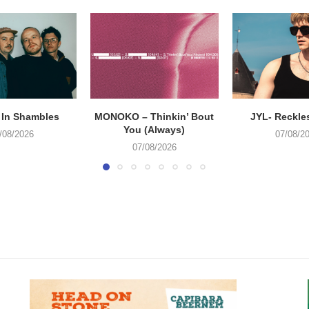
 In Shambles
MONOKO – Thinkin’ Bout
JYL- Reckle
You (Always)
/08/2026
07/08/2
07/08/2026