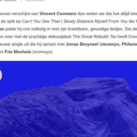
nieuws verschijnt van
Vincent Coomans
dan weten we dat het altijd iet
t de split ep
Can’t You See That I Slowly Distance Myself From You
die 
aac
pakte hij ons volledig in met zijn breekbare, gevoelige liedjes. Dat de
ns over met de prachtige debuutplaat
The Great Rebuild.
Nu heeft Coo
ieuwe single uit die hij opnam met
Jonas Bruyneel
(
momoyo, Philem
 en
Frie Mechele
(momoyo).