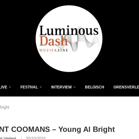
LIVE
FESTIVAL
INTERVIEW
BELGISCH
GRENSVERL
right
NT COOMANS – Young Al Bright
rt Verlent
30/10/2024