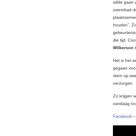
wilde gaan 
zwembad doo
plaatsnemen
houden”. Zo
gebeurtenis
die tijd. Co
Wilkerson
Het is het 
gegaan voor
stem op war
verzorgen.
Zo krijgen 
vandaag nog
Facebook