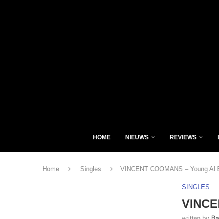
HOME
NIEUWS
REVIEWS
Home
Singles
VINCENT COOMANS – Young Al B
SINGLES
VINCE
written by
Ba