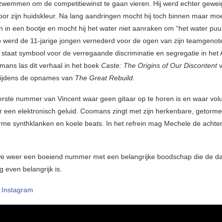
zwemmen om de competitiewinst te gaan vieren. Hij werd echter geweig
r zijn huidskleur. Na lang aandringen mocht hij toch binnen maar moe
 in een bootje en mocht hij het water niet aanraken om “het water puu
 werd de 11-jarige jongen vernederd voor de ogen van zijn teamgenot
 staat symbool voor de verregaande discriminatie en segregatie in het
omans las dit verhaal in het boek
Caste: The Origins of Our Discontent
v
tijdens de opnames van
The Great Rebuild
.
eerste nummer van Vincent waar geen gitaar op te horen is en waar volu
 een elektronisch geluid. Coomans zingt met zijn herkenbare, getorm
me synthklanken en koele beats. In het refrein mag Mechele de acht
we weer een boeiend nummer met een belangrijke boodschap die de d
 even belangrijk is.
–
Instagram