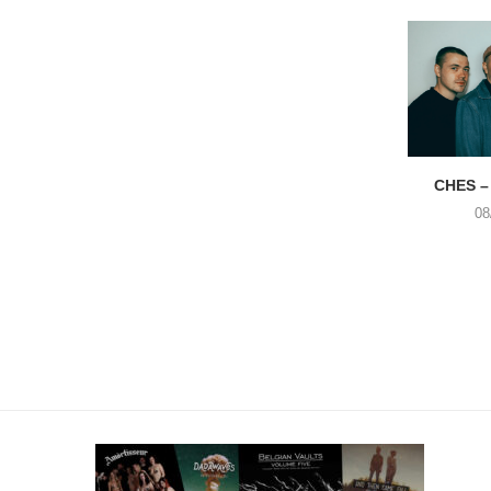
CHES –
08