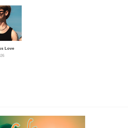
ss Love
TROOST – Not All Men
NOAH TATE – Boy
026
06/08/2026
06/08/2026