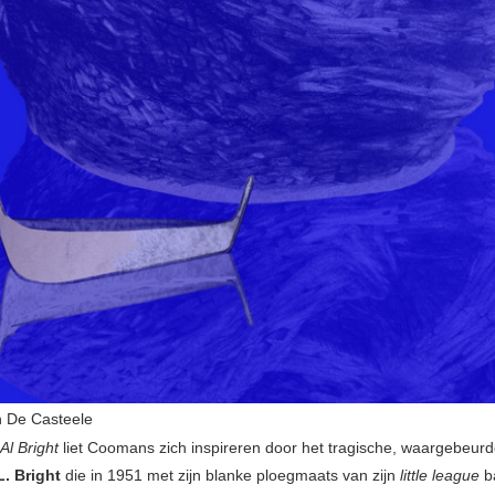
n De Casteele
Al Bright
liet Coomans zich inspireren door het tragische, waargebeurd
L. Bright
die in 1951 met zijn blanke ploegmaats van zijn
little league
b