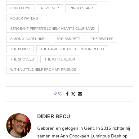
PINK FLOYD
REVOLVER
RINGO STARR
ROGER WATERS
SERGEANT PEPPER’S LONELY HEARTS CLUB BAND
SIMON & GARFUNKEL
SYD BARRETT
THE BEATLES
THE BOXER
THE DARK SIDE OF THE MOON REDUX
THE SHOVELS
THE WHITE ALBUM
WITH A LITTLE HELP FROM MY FRIENDS
0
DIDIER BECU
Geboren en getogen in Gent. In 2015 richtte hij
samen met Ann Cnockaert Luminous Dash op.