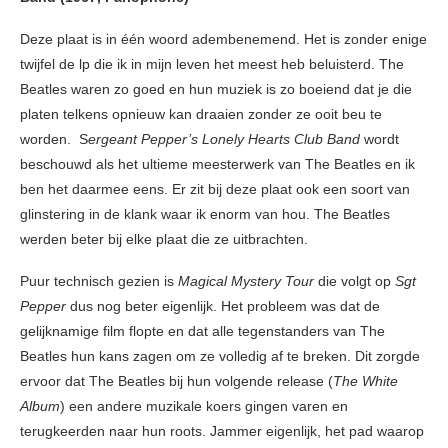
Deze plaat is in één woord adembenemend. Het is zonder enige
twijfel de lp die ik in mijn leven het meest heb beluisterd. The
Beatles waren zo goed en hun muziek is zo boeiend dat je die
platen telkens opnieuw kan draaien zonder ze ooit beu te
worden.
S
ergeant Pepper’s Lonely Hearts Club Band
wordt
beschouwd als het ultieme meesterwerk van The Beatles en ik
ben het daarmee eens. Er zit bij deze plaat ook een soort van
glinstering in de klank waar ik enorm van hou. The Beatles
werden beter bij elke plaat die ze uitbrachten.
Puur technisch gezien is
Magical Mystery Tour
die volgt op
Sgt
Pepper
dus nog beter eigenlijk. Het probleem was dat de
gelijknamige film flopte en dat alle tegenstanders van The
Beatles hun kans zagen om ze volledig af te breken. Dit zorgde
ervoor dat The Beatles bij hun volgende release (
The White
Album
) een andere muzikale koers gingen varen en
terugkeerden naar hun roots. Jammer eigenlijk, het pad waarop