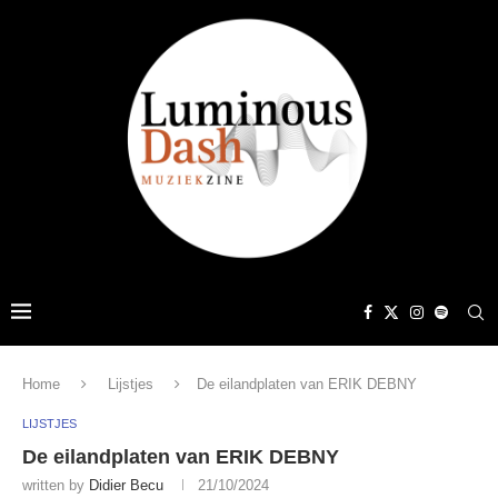
Home
Lijstjes
De eilandplaten van ERIK DEBNY
LIJSTJES
De eilandplaten van ERIK DEBNY
written by
Didier Becu
21/10/2024