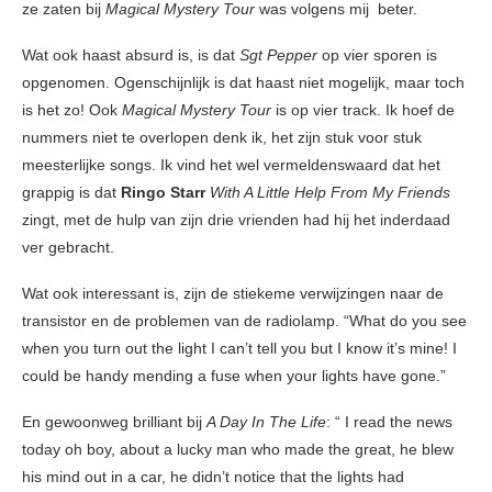
ze zaten bij
Magical Mystery Tour
was volgens mij beter.
Wat ook haast absurd is, is dat
Sgt Pepper
op vier sporen is
opgenomen. Ogenschijnlijk is dat haast niet mogelijk, maar toch
is het zo! Ook
Magical Mystery Tour
is op vier track. Ik hoef de
nummers niet te overlopen denk ik, het zijn stuk voor stuk
meesterlijke songs. Ik vind het wel vermeldenswaard dat het
grappig is dat
Ringo Starr
With A Little Help From My Friends
zingt, met de hulp van zijn drie vrienden had hij het inderdaad
ver gebracht.
Wat ook interessant is, zijn de stiekeme verwijzingen naar de
transistor en de problemen van de radiolamp. “What do you see
when you turn out the light I can’t tell you but I know it’s mine! I
could be handy mending a fuse when your lights have gone.”
En gewoonweg brilliant bij
A Day In The Life
: “ I read the news
today oh boy, about a lucky man who made the great, he blew
his mind out in a car, he didn’t notice that the lights had