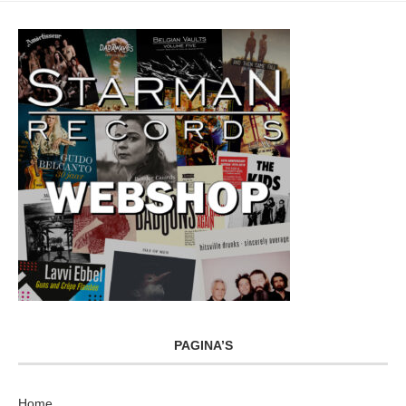
PAGINA’S
Home