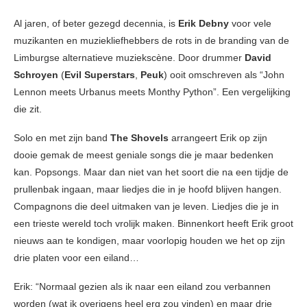
Al jaren, of beter gezegd decennia, is
Erik Debny
voor vele
muzikanten en muziekliefhebbers de rots in de branding van de
Limburgse alternatieve muziekscène. Door drummer
David
Schroyen
(
Evil Superstars
,
Peuk
) ooit omschreven als “John
Lennon meets Urbanus meets Monthy Python”. Een vergelijking
die zit.
Solo en met zijn band
The Shovels
arrangeert Erik op zijn
dooie gemak de meest geniale songs die je maar bedenken
kan. Popsongs. Maar dan niet van het soort die na een tijdje de
prullenbak ingaan, maar liedjes die in je hoofd blijven hangen.
Compagnons die deel uitmaken van je leven. Liedjes die je in
een trieste wereld toch vrolijk maken. Binnenkort heeft Erik groot
nieuws aan te kondigen, maar voorlopig houden we het op zijn
drie platen voor een eiland…
Erik: “Normaal gezien als ik naar een eiland zou verbannen
worden (wat ik overigens heel erg zou vinden) en maar drie