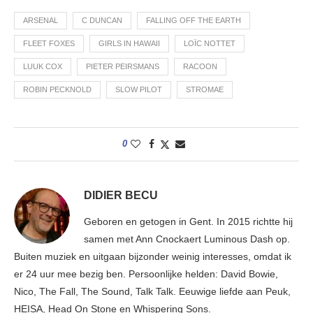
ARSENAL
C DUNCAN
FALLING OFF THE EARTH
FLEET FOXES
GIRLS IN HAWAII
LOÏC NOTTET
LUUK COX
PIETER PEIRSMANS
RACOON
ROBIN PECKNOLD
SLOW PILOT
STROMAE
0
DIDIER BECU
Geboren en getogen in Gent. In 2015 richtte hij
samen met Ann Cnockaert Luminous Dash op.
Buiten muziek en uitgaan bijzonder weinig interesses, omdat ik
er 24 uur mee bezig ben. Persoonlijke helden: David Bowie,
Nico, The Fall, The Sound, Talk Talk. Eeuwige liefde aan Peuk,
HEISA, Head On Stone en Whispering Sons.