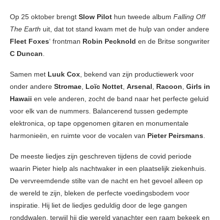
Op 25 oktober brengt
Slow Pilot
hun tweede album
Falling Off
The Earth
uit, dat tot stand kwam met de hulp van onder andere
Fleet Foxes
‘ frontman
Robin Pecknold
en de Britse songwriter
C Duncan
.
Samen met
Luuk Cox
, bekend van zijn productiewerk voor
onder andere
Stromae
,
Loïc Nottet
,
Arsenal
,
Racoon
,
Girls in
Hawaii
en vele anderen, zocht de band naar het perfecte geluid
voor elk van de nummers. Balancerend tussen gedempte
elektronica, op tape opgenomen gitaren en monumentale
harmonieën, en ruimte voor de vocalen van
Pieter Peirsmans
.
De meeste liedjes zijn geschreven tijdens de covid periode
waarin Pieter hielp als nachtwaker in een plaatselijk ziekenhuis.
De vervreemdende stilte van de nacht en het gevoel alleen op
de wereld te zijn, bleken de perfecte voedingsbodem voor
inspiratie. Hij liet de liedjes geduldig door de lege gangen
ronddwalen, terwijl hij die wereld vanachter een raam bekeek en