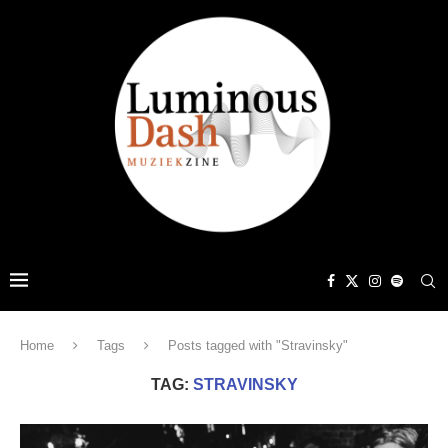
Home
Tags
Posts tagged with "Stravinsky"
TAG:
STRAVINSKY