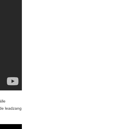
àlle
 de leadzang