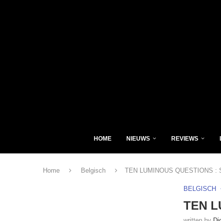
HOME
NIEUWS
REVIEWS
Home
Belgisch
TEN LUMINOUS QUESTIONS : 
BELGISCH
TEN L
written by
Di