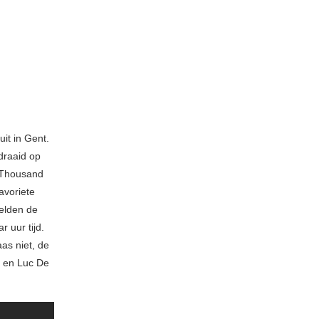
it in Gent.
draaid op
e Thousand
avoriete
eelden de
 uur tijd.
as niet, de
n en Luc De