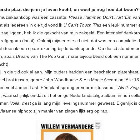
erste plaat die je in je leven kocht, en weet je nog hoe dat kwam?
 muziekaankoop was een cassette:
Please Hammer, Don’t Hurt ‘Em
va
 als iedereen in die tijd vond ik
U Can’t Touch This
een leuk nummer e
 zag liggen, heb ik die gekocht van mijn zakgeld. Een intensief denkpro
rafgegaan (lacht). Ook bij mijn eerste cd niet: dat was een compilatie di
b toen ik een spaarrekening bij de bank opende. Op die cd stonden e
n, zoals
Dream
van The Pop Gun, maar bijvoorbeeld ook een nummer
cht).
ij in die tijd ook al aan. Mijn ouders hadden een bescheiden platenkast
veel brol tussen, genre John Woodhouse & His Magic Accordion, Alle 1
 en veel James Last. Één plaat sprong er voor mij tussenuit:
Als Ik Zing
 waarschijnlijk omdat dit het enige Nederlandstalige album in hun colle
mmer,
Voilà, c’est ça
is lang mijn lievelingsnummer geweest. Eigenlijk is
laamse hiphop: zijn manier van zingen lijkt erg op rap.