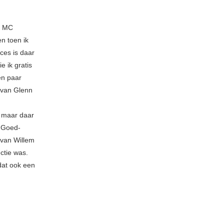
n MC
n toen ik
ces is daar
e ik gratis
en paar
 van Glenn
, maar daar
3 Goed-
van Willem
ctie was.
 dat ook een