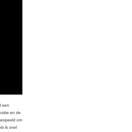
d een
sitie en de
 gespeeld om
b ik snel