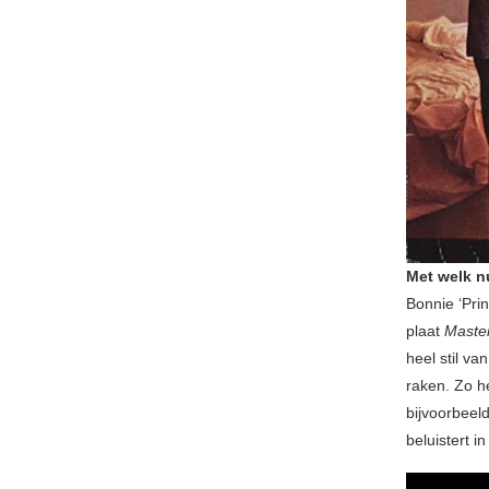
Met welk 
Bonnie ‘Prin
plaat
Maste
heel stil va
raken. Zo h
bijvoorbeel
beluistert i