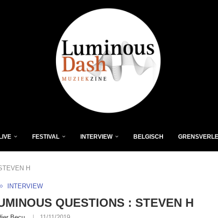
LIVE
FESTIVAL
INTERVIEW
BELGISCH
GRENSVERL
STEVEN H
INTERVIEW
UMINOUS QUESTIONS : STEVEN H
dier Becu
11/11/2019