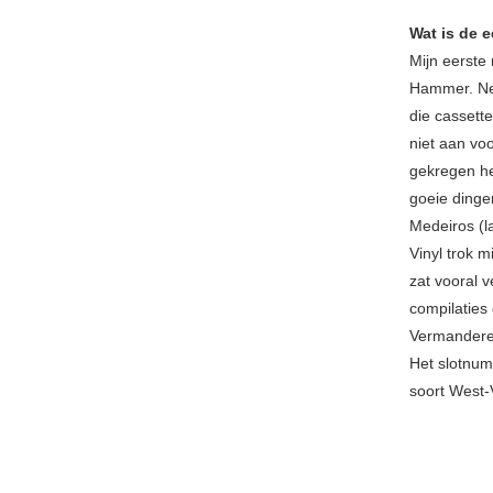
Wat is de e
Mijn eerste
Hammer. Net
die cassette
niet aan voo
gekregen he
goeie dinge
Medeiros (la
Vinyl trok m
zat vooral 
compilaties
Vermandere,
Het slotnu
soort West-V