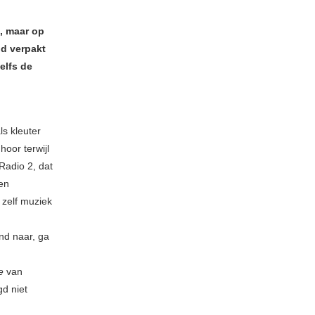
s, maar op
id verpakt
elfs de
ls kleuter
oor terwijl
 Radio 2, dat
 en
 zelf muziek
nd naar, ga
ie
van
d niet