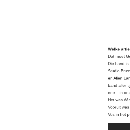
Welke arti
Dat moet Gu
Die band is
Studio Brus
en Alien La
band aller 
ene – in on
Het was één
Vooruit was
Vos in het 