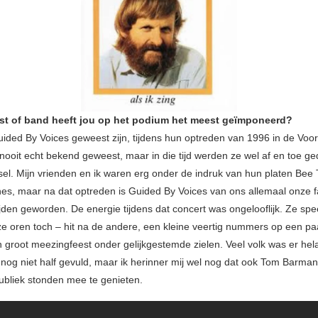
est of band heeft jou op het podium het meest geïmponeerd?
ided By Voices geweest zijn, tijdens hun optreden van 1996 in de Vooru
 nooit echt bekend geweest, maar in die tijd werden ze wel af en toe ge
sel. Mijn vrienden en ik waren erg onder de indruk van hun platen Be
nes, maar na dat optreden is Guided By Voices van ons allemaal onze f
tijden geworden. De energie tijdens dat concert was ongelooflijk. Ze sp
ze oren toch – hit na de andere, een kleine veertig nummers op een paar
 groot meezingfeest onder gelijkgestemde zielen. Veel volk was er hela
 nog niet half gevuld, maar ik herinner mij wel nog dat ook Tom Barma
publiek stonden mee te genieten.