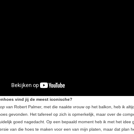
enhoes vind jij de meest iconische?
rop
van Robert Palmer, met die naakte vrouw op het balkon, heb ik altij
hoes gevonden. Het tafereel op zich is opmerkelijk, maar over de compo
duidelijk goed nagedacht. Op een bepaald moment heb ik met het idee
ersie van die hoes te maken voor een van mijn platen, maar dat plan he