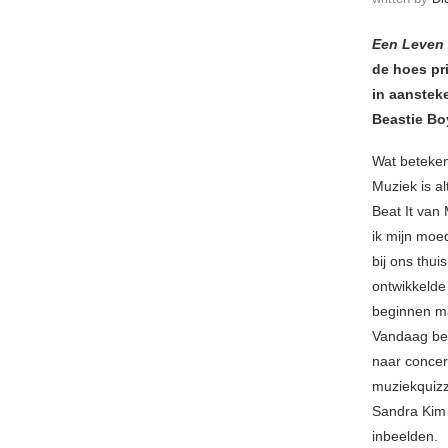
Een Leven
de hoes pr
in aanstek
Beastie Bo
Wat beteken
Muziek is al
Beat It van
ik mijn moed
bij ons thui
ontwikkelde
beginnen ma
Vandaag ben
naar concer
muziekquizz
Sandra Kim 
inbeelden.