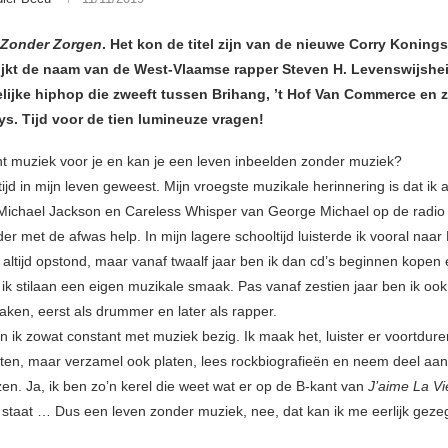
 Zonder Zorgen
. Het kon de titel zijn van de nieuwe Corry Koning
ijkt de naam van de West-Vlaamse rapper Steven H. Levenswijshe
elijke hiphop die zweeft tussen Brihang, ’t Hof Van Commerce en z
ys. Tijd voor de tien lumineuze vragen!
t muziek voor je en kan je een leven inbeelden zonder muziek?
tijd in mijn leven geweest. Mijn vroegste muzikale herinnering is dat ik a
 Michael Jackson en Careless Whisper van George Michael op de radio h
er met de afwas help. In mijn lagere schooltijd luisterde ik vooral naar
s altijd opstond, maar vanaf twaalf jaar ben ik dan cd’s beginnen kopen
 ik stilaan een eigen muzikale smaak. Pas vanaf zestien jaar ben ik ook
ken, eerst als drummer en later als rapper.
 ik zowat constant met muziek bezig. Ik maak het, luister er voortdure
ten, maar verzamel ook platen, lees rockbiografieën en neem deel aan
en. Ja, ik ben zo’n kerel die weet wat er op de B-kant van
J’aime La V
staat … Dus een leven zonder muziek, nee, dat kan ik me eerlijk gezeg