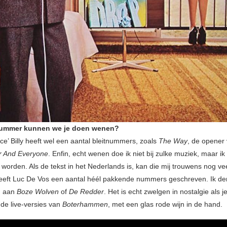
nummer kunnen we je doen wenen?
ce’ Billy heeft wel een aantal bleitnummers, zoals
The Way
, de opener 
r And Everyone
. Enfin, echt wenen doe ik niet bij zulke muziek, maar ik
n worden. Als de tekst in het Nederlands is, kan die mij trouwens nog v
eeft Luc De Vos een aantal héél pakkende nummers geschreven. Ik de
d aan
Boze Wolven
of
De Redder
. Het is echt zwelgen in nostalgie als j
n de live-versies van
Boterhammen
, met een glas rode wijn in de hand.