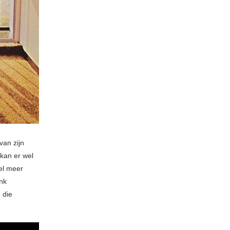
van zijn
 kan er wel
eel meer
nk
e die