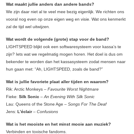
Wat maakt jullie anders dan andere bands?
We zijn daar niet al te veel mee bezig eigenlijk. We richten ons
vooral nog even op onze eigen weg en visie. Wat ons kenmerkt
zal de tijd wel uitwijzen
.
Wat wordt de volgende (grote) stap voor de band?
LIGHTSPEED blijkt ook een softwaresysteem voor kassa’s te
zijn? Iets wat we regelmatig mogen horen. Het doel is dus om
bekender te worden dan het kassasysteem zodat mensen naar
hun gaan met: “Ah, LIGHTSPEED, zoals de band?”
Wat is jullie favoriete plaat aller tijden en waarom?
Rik: Arctic Monkeys –
Favourite Worst Nightmare
Fieke:
Silk Sonic
–
An Evening With Silk Sonic
Lau: Queens of the Stone Age –
Songs For The Deaf
Jens:
L’éclair
–
Confusions
Wat is het mooiste en het minst mooie aan muziek?
Verbinden en toxische fandoms.