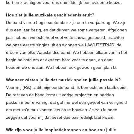
kort en krachtig en voor ons onmiddellijk een evidente keuze
.
Hoe ziet jullie muzikale geschiedenis eruit?
De band vierde begin september zijn eerste verjaardag. We zijn
dus een jaar bezig, en dat durven we soms vergeten. Afgelopen
jaar hebben we écht heel veel vette shows gespeeld, brachten
we onze eerste singles uit en wonnen we LAWIJTSTRIJD, de
droom van elke Waaslandse band. We hebben elkaar van in het
begin beloofd om er extreem hard voor te gaan, en daar
houden we ons aan. We hebben ook gewoon geen plan B.
Wanneer wisten jullie dat muziek spelen jullie passie is?
Voor mij (Rik) is dit mijn eerste band. Ik ben echt een laatbloeier.
De rest van de band komt uit vorige projecten en hadden
pakken meer ervaring, dat gaf me wel een gevoel van veiligheid
om met zo’n muzikanten iets op te bouwen. Je zou kunnen
zeggen dat voor mij dat besef dus pas redelijk laat kwam.
Wie zijn voor jullie inspiratiebronnen en hoe zou jullie