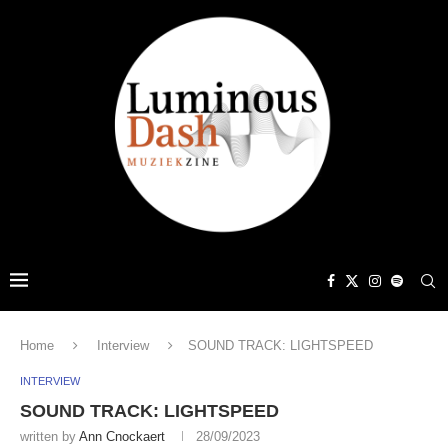
Home
Interview
SOUND TRACK: LIGHTSPEED
INTERVIEW
SOUND TRACK: LIGHTSPEED
written by
Ann Cnockaert
28/09/2023