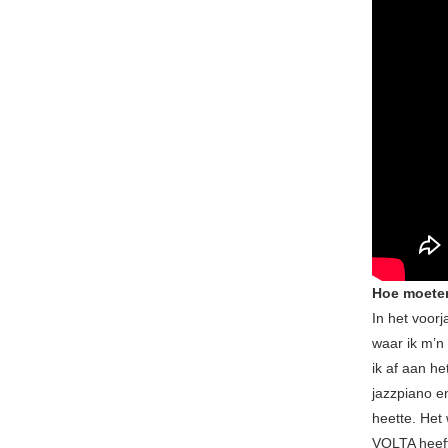
Hoe moeten
In het voor
waar ik m’n
ik af aan he
jazzpiano e
heette. Het
VOLTA heeft