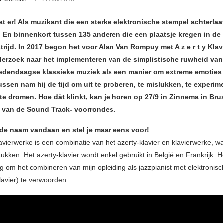
at er! Als muzikant die een sterke elektronische stempel achterlaa
. En binnenkort tussen 135 anderen die een plaatsje kregen in d
rijd. In 2017 begon het voor Alan Van Rompuy met A z e r t y Kla
derzoek naar het implementeren van de simplistische ruwheid va
edendaagse klassieke muziek als een manier om extreme emoties 
ussen nam hij de tijd om uit te proberen, te mislukken, te experim
te dromen. Hoe dàt klinkt, kan je horen op 27/9 in Zinnema in Bru
n van de Sound Track- voorrondes.
de naam vandaan en stel je maar eens voor!
klavierwerke is een combinatie van het azerty-klavier en klavierwerke, wa
ukken. Het azerty-klavier wordt enkel gebruikt in België en Frankrijk. 
g om het combineren van mijn opleiding als jazzpianist met elektronis
lavier) te verwoorden.