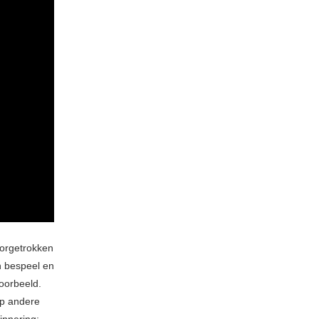
oorgetrokken
en bespeel en
oorbeeld.
op andere