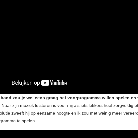
 band zou je wel eens graag het voorprogramma willen spelen e
Naar zijn muziek luisteren is voor mij als iets lekkers heel zorgvuldig et
olutie zweeft hij op eenzame hoogte en ik zou met weinig meer vereerd
ogramma te spelen.