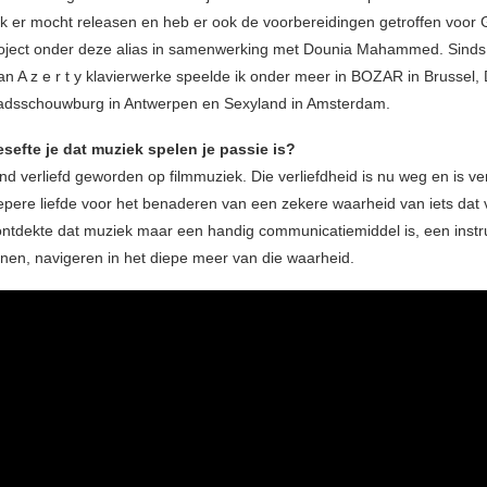
ik er mocht releasen en heb er ook de voorbereidingen getroffen voor 
oject onder deze alias in samenwerking met Dounia Mahammed. Sinds
an A z e r t y klavierwerke speelde ik onder meer in BOZAR in Brussel,
adsschouwburg in Antwerpen en Sexyland in Amsterdam.
sefte je dat muziek spelen je passie is?
ind verliefd geworden op filmmuziek. Die verliefdheid is nu weg en is v
epere liefde voor het benaderen van een zekere waarheid van iets dat v
ontdekte dat muziek maar een handig communicatiemiddel is, een inst
nnen, navigeren in het diepe meer van die waarheid.