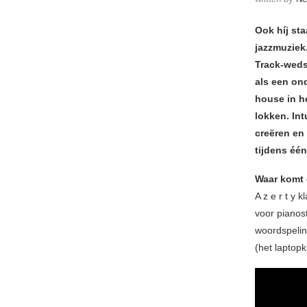
Ook híj sta
jazzmuziek
Track-wedst
als een on
house in h
lokken. Int
creëren en 
tijdens éé
Waar komt 
A z e r t y 
voor pianost
woordspelin
(het laptopk