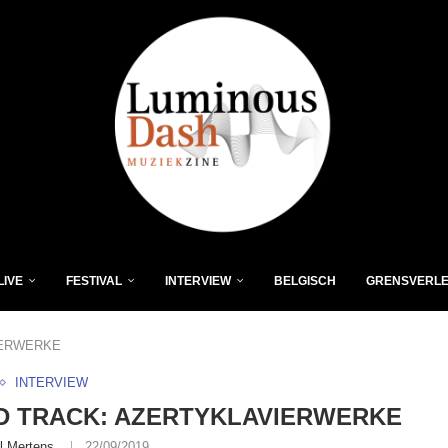
LIVE
FESTIVAL
INTERVIEW
BELGISCH
GRENSVERL
IERWERKE
INTERVIEW
D TRACK: AZERTYKLAVIERWERKE
l Mertens
22/09/2019