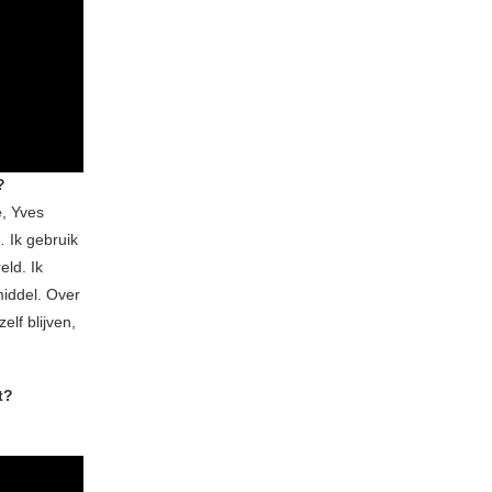
?
e, Yves
 Ik gebruik
ld. Ik
middel. Over
zelf blijven,
t?