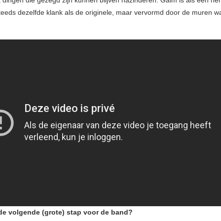
t dingen die gezegd zijn kunnen blijven nazinderen. Galm is als een her
steeds dezelfde klank als de originele, maar vervormd door de muren w
de volgende (grote) stap voor de band?