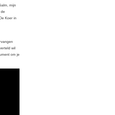
Galm, mijn
 de
 De Koer in
ervangen
erteld wil
rument om je