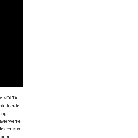
rum VOLTA,
 studeerde
ting
lavierwerke
ziekcentrum
kunnen