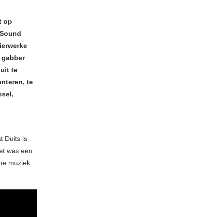
t op
e Sound
vierwerke
n gabber
uit te
enteren, te
ssel,
t Duits is
Het was een
che muziek