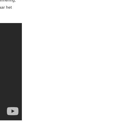
innering;
aar het