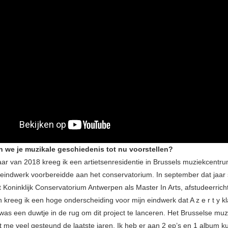
 we je muzikale geschiedenis tot nu voorstellen?
jaar van 2018 kreeg ik een artietsenresidentie in Brussels muziekcent
 eindwerk voorbereidde aan het conservatorium. In september dat jaar
t Koninklijk Conservatorium Antwerpen als Master In Arts, afstudeerrich
n kreeg ik een hoge onderscheiding voor mijn eindwerk dat A z e r t y k
 was een duwtje in de rug om dit project te lanceren. Het Brusselse mu
 me veel gesteund de laatste jaren. Ik heb er aan 2 ep’s en 1 album 