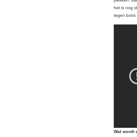
plekken, da
het is nog 
tegen botst.
Wat wordt 