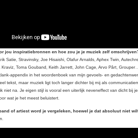
or jou inspiratiebronnen en hoe zou je je muziek zelf omschrijven
rik Satie, Stravinsky, Joe Hisaishi, Olafur Arnalds, Aphex Twin, Autechr
 Kraviz, Toma Gouband, Keith Jarrett, John Cage, Arvo Pårt, Grouper…
klank-appendix in het woordenboek van mijn gevoels- en gedachtenwere
veel tekst, maar muziek ligt toch langer dichter bij mij als communicatie
ik niet na. Je eigen stijl is vooral een uiterlijk neveneffect van dicht bij je
or wat je het meest beluistert.
and of artiest word je vergeleken, hoewel je dat absoluut niet wil
n.