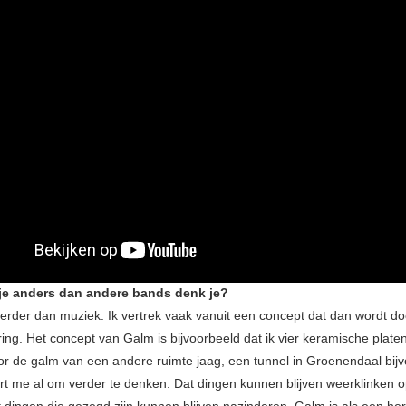
je anders dan andere bands denk je?
verder dan muziek. Ik vertrek vaak vanuit een concept dat dan wordt d
ring. Het concept van Galm is bijvoorbeeld dat ik vier keramische plat
or de galm van een andere ruimte jaag, een tunnel in Groenendaal bijv
ert me al om verder te denken. Dat dingen kunnen blijven weerklinken 