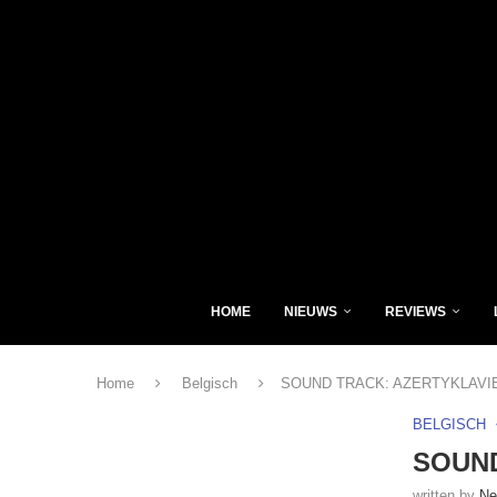
HOME
NIEUWS
REVIEWS
Home
Belgisch
SOUND TRACK: AZERTYKLAV
BELGISCH
SOUN
written by
Ne