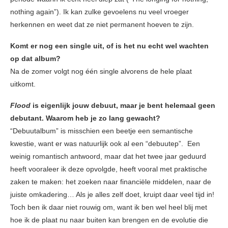
nothing again”). Ik kan zulke gevoelens nu veel vroeger
herkennen en weet dat ze niet permanent hoeven te zijn.
Komt er nog een single uit, of is het nu echt wel wachten
op dat album?
Na de zomer volgt nog één single alvorens de hele plaat
uitkomt.
Flood
is eigenlijk jouw debuut, maar je bent helemaal geen
debutant. Waarom heb je zo lang gewacht?
“Debuutalbum” is misschien een beetje een semantische
kwestie, want er was natuurlijk ook al een “debuutep”. Een
weinig romantisch antwoord, maar dat het twee jaar geduurd
heeft vooraleer ik deze opvolgde, heeft vooral met praktische
zaken te maken: het zoeken naar financiële middelen, naar de
juiste omkadering… Als je alles zelf doet, kruipt daar veel tijd in!
Toch ben ik daar niet rouwig om, want ik ben wel heel blij met
hoe ik de plaat nu naar buiten kan brengen en de evolutie die