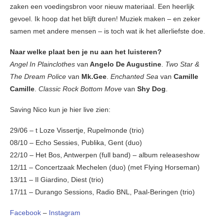
zaken een voedingsbron voor nieuw materiaal. Een heerlijk
gevoel. Ik hoop dat het blijft duren! Muziek maken – en zeker
samen met andere mensen – is toch wat ik het allerliefste doe.
Naar welke plaat ben je nu aan het luisteren?
Angel In Plainclothes
van
Angelo De Augustine
.
Two Star &
The Dream Police
van
Mk.Gee
.
Enchanted Sea
van
Camille
Camille
.
Classic Rock Bottom Move
van
Shy Dog
.
Saving Nico kun je hier live zien:
29/06 – t Loze Vissertje, Rupelmonde (trio)
08/10 – Echo Sessies, Publika, Gent (duo)
22/10 – Het Bos, Antwerpen (full band) – album releaseshow
12/11 – Concertzaak Mechelen (duo) (met Flying Horseman)
13/11 – Il Giardino, Diest (trio)
17/11 – Durango Sessions, Radio BNL, Paal-Beringen (trio)
Facebook
–
Instagram