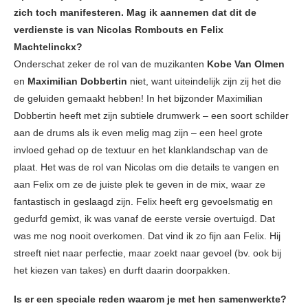
zich toch manifesteren. Mag ik aannemen dat dit de
verdienste is van Nicolas Rombouts en Felix
Machtelinckx?
Onderschat zeker de rol van de muzikanten
Kobe Van Olmen
en
Maximilian Dobbertin
niet, want uiteindelijk zijn zij het die
de geluiden gemaakt hebben! In het bijzonder Maximilian
Dobbertin heeft met zijn subtiele drumwerk – een soort schilder
aan de drums als ik even melig mag zijn – een heel grote
invloed gehad op de textuur en het klanklandschap van de
plaat. Het was de rol van Nicolas om die details te vangen en
aan Felix om ze de juiste plek te geven in de mix, waar ze
fantastisch in geslaagd zijn. Felix heeft erg gevoelsmatig en
gedurfd gemixt, ik was vanaf de eerste versie overtuigd. Dat
was me nog nooit overkomen. Dat vind ik zo fijn aan Felix. Hij
streeft niet naar perfectie, maar zoekt naar gevoel (bv. ook bij
het kiezen van takes) en durft daarin doorpakken.
Is er een speciale reden waarom je met hen samenwerkte?