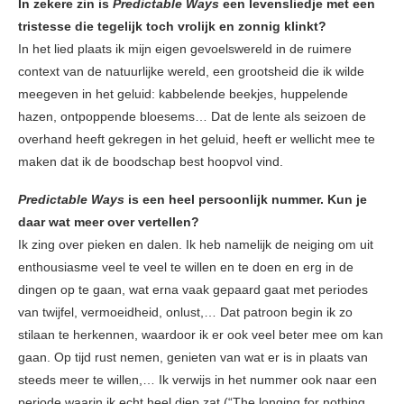
In zekere zin is
Predictable Ways
een levensliedje met een
tristesse die tegelijk toch vrolijk en zonnig klinkt?
In het lied plaats ik mijn eigen gevoelswereld in de ruimere
context van de natuurlijke wereld, een grootsheid die ik wilde
meegeven in het geluid: kabbelende beekjes, huppelende
hazen, ontpoppende bloesems… Dat de lente als seizoen de
overhand heeft gekregen in het geluid, heeft er wellicht mee te
maken dat ik de boodschap best hoopvol vind.
Predictable Ways
is een heel persoonlijk nummer. Kun je
daar wat meer over vertellen?
Ik zing over pieken en dalen. Ik heb namelijk de neiging om uit
enthousiasme veel te veel te willen en te doen en erg in de
dingen op te gaan, wat erna vaak gepaard gaat met periodes
van twijfel, vermoeidheid, onlust,… Dat patroon begin ik zo
stilaan te herkennen, waardoor ik er ook veel beter mee om kan
gaan. Op tijd rust nemen, genieten van wat er is in plaats van
steeds meer te willen,… Ik verwijs in het nummer ook naar een
periode waarin ik echt heel diep zat (“The longing for nothing,