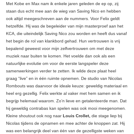
Met Kobe en Max nam ik enkele jaren geleden de ep op, zij
staan dus echt mee aan de wieg van Saving Nico en hebben
ook altijd meegeschreven aan de nummers. Voor Felix geldt
hetzelfde. Hij was de begeleider van mijn masterproef aan het
KCA, die uiteindelijk Saving Nico zou worden en heeft dus vanaf
het begin de rol van klankbord gehad. Hun vertrouwen is vrij
bepalend geweest voor mijn zelfvertrouwen om met deze
muziek naar buiten te komen. Het voelde dan ook als een
natuurlijke evolutie om voor de eerste langspeler deze
samenwerkingen verder te zetten. Ik wilde deze plaat heel
graag “live” en in één ruimte opnemen. De studio van Nicolas
Rombouts was daarvoor de ideale keuze: geweldig materiaal en
heel erg gezellig. Felix werkte al vaker met hem samen en ik
begrijp helemaal waarom. Zo’n lieve en getalenteerde man. Dat
hij geweldig contrabas kan spelen was ook mooi meegenomen.
Kleine shoutout ook nog naar
Louis Crollet,
die stage liep bij
Nicolas tijdens de opnamen en mee achter de knoppen zat. Hij
was een belangrijk deel van één van de gezelligste weken van