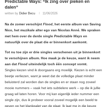
Predictable Ways: “Ik zing over pieken en
dalen”
written by
Didier Becu
11/06/2026
Na de zomer verschijnt
Flood
, het eerste album van Saving
Nico, het muzikale alter ego van Nicolas Anné. We spraken
met hem over de derde single
Predictable Ways
en
natuurlijk over de plaat die er binnenkort aankomt.
Tot nu toe zijn er drie singles verschenen uit je binnenkort
te verschijnen album. Hoe maak je de keuze, want ik neem
aan dat
Flood
uiteindelijk toch één concept vormt.
Singles kiezen vind ik doorgaans erg moeilijk. Kiezen is echt een
beetje verliezen, want je weet dat de volledige plaat minder
beluisterd zal worden dan de singles en er staan nog zoveel
mooie nummers – vaak het iets subtielere werk – op die ik jullie
graag wil laten horen. Voor mij kan eigenlijk ieder nummer een
single zijn, dus ik probeer vooral zoveel mogelijk een beeld te
geven op het klankpalet van de plaat. Ik laat me in die keuze