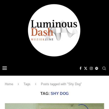
Home
Tags
Posts tagged with "Shy Dog"
TAG:
SHY DOG