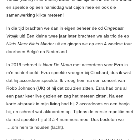
en speelde op een namiddag wat cajon mee en ook die
samenwerking klikte meteen!
In die tijd brachten we dan in eigen beheer de cd
Ongepast
Vrolijk
uit! Een kleine twee jaar later brachten we als trio de ep
Niets Meer Niets Minder
uit en gingen we op een 4 weekse tour
doorheen België en Nederland.
In 2019 schreef ik
Naar De Maan
met accordeon voor Ezra in
m’n achterhoofd. Ezra speelde vroeger bij Clochard, dus ik wist
dat hij accordeon speelde. Ik vroeg hem na een concert van
Robb Johnson (UK) of hij dat zou zien zitten. Ezra had ons al
een paar keer live gezien en zag het meteen zitten. Na een
korte afspraak in mijn living had hij 2 accordeons en een banjo
bij, en schreef wat akkoorden op. Tijdens de eerste repetitie met
de rest speelde hij al 3 à 4 nummers mee. Dus besloten we
….om hem te houden (lacht).!