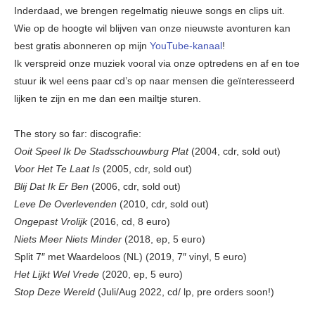
Inderdaad, we brengen regelmatig nieuwe songs en clips uit.
Wie op de hoogte wil blijven van onze nieuwste avonturen kan
best gratis abonneren op mijn
YouTube-kanaal
!
Ik verspreid onze muziek vooral via onze optredens en af en toe
stuur ik wel eens paar cd’s op naar mensen die geïnteresseerd
lijken te zijn en me dan een mailtje sturen.
The story so far: discografie:
Ooit Speel Ik De Stadsschouwburg Plat
(2004, cdr, sold out)
Voor Het Te Laat Is
(2005, cdr, sold out)
Blij Dat Ik Er Ben
(2006, cdr, sold out)
Leve De Overlevenden
(2010, cdr, sold out)
Ongepast Vrolijk
(2016, cd, 8 euro)
Niets Meer Niets Minder
(2018, ep, 5 euro)
Split 7″ met Waardeloos (NL) (2019, 7″ vinyl, 5 euro)
Het Lijkt Wel Vrede
(2020, ep, 5 euro)
Stop Deze Wereld
(Juli/Aug 2022, cd/ lp, pre orders soon!)