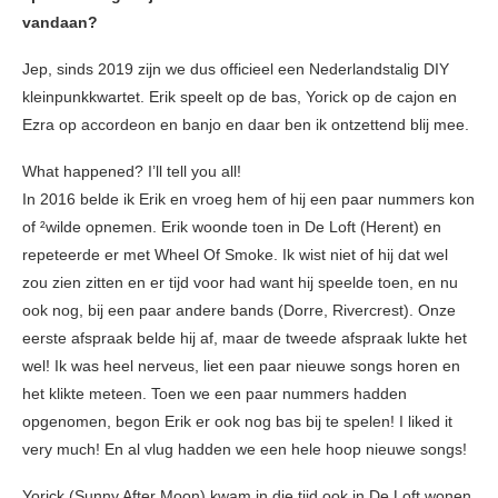
vandaan?
Jep, sinds 2019 zijn we dus officieel een Nederlandstalig DIY
kleinpunkkwartet. Erik speelt op de bas, Yorick op de cajon en
Ezra op accordeon en banjo en daar ben ik ontzettend blij mee.
What happened? I’ll tell you all!
In 2016 belde ik Erik en vroeg hem of hij een paar nummers kon
of ²wilde opnemen. Erik woonde toen in De Loft (Herent) en
repeteerde er met Wheel Of Smoke. Ik wist niet of hij dat wel
zou zien zitten en er tijd voor had want hij speelde toen, en nu
ook nog, bij een paar andere bands (Dorre, Rivercrest). Onze
eerste afspraak belde hij af, maar de tweede afspraak lukte het
wel! Ik was heel nerveus, liet een paar nieuwe songs horen en
het klikte meteen. Toen we een paar nummers hadden
opgenomen, begon Erik er ook nog bas bij te spelen! I liked it
very much! En al vlug hadden we een hele hoop nieuwe songs!
Yorick (Sunny After Moon) kwam in die tijd ook in De Loft wonen