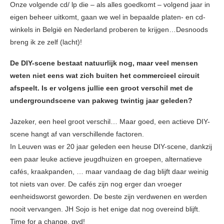
Onze volgende cd/ lp die – als alles goedkomt – volgend jaar in
eigen beheer uitkomt, gaan we wel in bepaalde platen- en cd-
winkels in België en Nederland proberen te krijgen…Desnoods
breng ik ze zelf (lacht)!
De DIY-scene bestaat natuurlijk nog, maar veel mensen
weten niet eens wat zich buiten het commercieel circuit
afspeelt. Is er volgens jullie een groot verschil met de
undergroundscene van pakweg twintig jaar geleden?
Jazeker, een heel groot verschil… Maar goed, een actieve DIY-
scene hangt af van verschillende factoren.
In Leuven was er 20 jaar geleden een heuse DIY-scene, dankzij
een paar leuke actieve jeugdhuizen en groepen, alternatieve
cafés, kraakpanden, … maar vandaag de dag blijft daar weinig
tot niets van over. De cafés zijn nog erger dan vroeger
eenheidsworst geworden. De beste zijn verdwenen en werden
nooit vervangen. JH Sojo is het enige dat nog overeind blijft.
Time for a change, gvd!