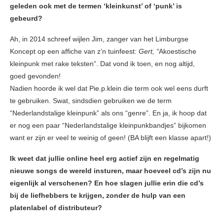
geleden ook met de termen ‘kleinkunst’ of ‘punk’ is
gebeurd?
Ah, in 2014 schreef wijlen Jim, zanger van het Limburgse
Koncept op een affiche van z’n tuinfeest:
Gert, “
Akoestische
kleinpunk met rake teksten”. Dat vond ik toen, en nog altijd,
goed gevonden!
Nadien hoorde ik wel dat Pie.p.klein die term ook wel eens durft
te gebruiken. Swat, sindsdien gebruiken we de term
“Nederlandstalige kleinpunk” als ons “genre”. En ja, ik hoop dat
er nog een paar “Nederlandstalige kleinpunkbandjes” bijkomen
want er zijn er veel te weinig of geen! (BA blijft een klasse apart!)
Ik weet dat jullie online heel erg actief zijn en regelmatig
nieuwe songs de wereld insturen, maar hoeveel cd’s zijn nu
eigenlijk al verschenen? En hoe slagen jullie erin die cd’s
bij de liefhebbers te krijgen, zonder de hulp van een
platenlabel of distributeur?