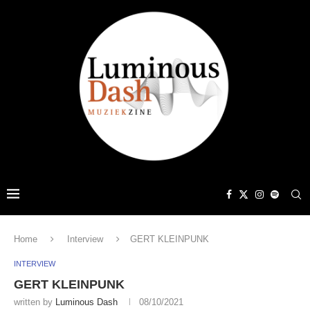
Home
Interview
GERT KLEINPUNK
INTERVIEW
GERT KLEINPUNK
written by
Luminous Dash
08/10/2021