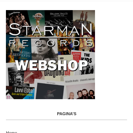
PAGINA’S
Home