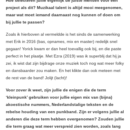
Hoe selecteren jullie eigenlijk de juiste mensen voor een
project als dit? Muzikaal talent is altijd mooi meegenomen,
maar wat moet iemand daarnaast nog kunnen of doen om
bij jullie te passen?
Zoals ik hierboven al vermeldde is het sinds de samenwerking
met Erik in 2016 (bas, opnames, mix en master) redelijk snel
gegaan! Yorick kwam er dan heel toevallig ook bij, en die paste
perfect in het plaatje. Met Ezra (2019) was ik superblij dat hij ja
zei, ik wist dat zijn bijdrage onze muziek toch nog wat meer folky
en dansbaarder zou maken. En het klikte dan ook meteen met
de rest van de band! Jolijt (lacht)!
Voor zover ik weet, zijn jullie de enigen die de term
‘kleinpunk’ gebruiken voor jullie eigen mix van (bijna)
akoestische nummers, Nederlandstalige teksten en de
rebelse houding van een punkband. Zijn er volgens jullie al
anderen die deze term hebben overgenomen? Zouden jullie
die term graag wat meer verspreid zien worden, zoals lang