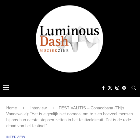
Home
Interview
FESTIVALITIS – Copacobana (Thijs
Vandewalle): “Het is eigenlijk niet normaal om te zien hoeveel mensen
bij ons hun eerste stappen zetten in het festivalcircuit. Dat is de rode
draad van het festival”
INTERVIEW