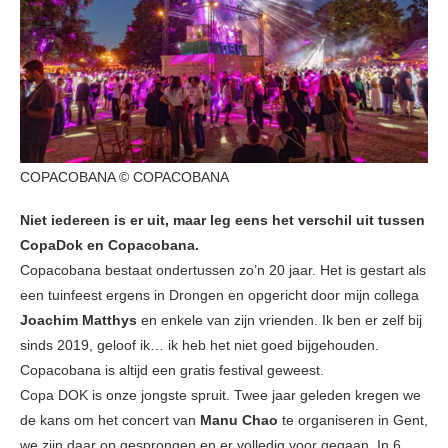
COPACOBANA © COPACOBANA
Niet iedereen is er uit, maar leg eens het verschil uit tussen
CopaDok en Copacobana.
Copacobana bestaat ondertussen zo’n 20 jaar. Het is gestart als
een tuinfeest ergens in Drongen en opgericht door mijn collega
Joachim Matthys
en enkele van zijn vrienden. Ik ben er zelf bij
sinds 2019, geloof ik… ik heb het niet goed bijgehouden.
Copacobana is altijd een gratis festival geweest.
Copa DOK is onze jongste spruit. Twee jaar geleden kregen we
de kans om het concert van
Manu Chao
te organiseren in Gent,
we zijn daar op gesprongen en er volledig voor gegaan. In 6