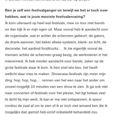
Ben je zelf een festivalganger en terwijl we het er toch over
hebben, wat is jouw mooiste festivalervaring?
Ik kom uiteraard op heel wat festivals, mee on tour met bands
en dan kijk ik er mijn ogen uit. Maar vooral heb ik aandacht voor
de organisatie, wat er achter de schermen gebeurt: de gators,
de drank-aanvoer, het beker afwas-systeem, klank- en licht, de
decoratie, het aanbod foodtrucks… Ik zie eigenlijk vooral de
mensen achter de schermen graag bezig, de werkmieren in het
mierennest. Ik heb minder aandacht voor bands, zeker op de
grote festivals waar ik kom. Ik ben snel iets beu, het heeft
wellicht daar mee te maken. Showcase-festivals zijn meer mijn
ding: hop, hop, hop,… rennen van het een naar het ander om
zoveel mogelijk 10 minuten van een show te zien. Ik ga ook niet
naar concerten of festivals voor het plezier, het ligt helaas veel
te dicht bij mijn werk. Ik kan er me niet ontspannen, ik speur
continu de zaal af om te zien of ik er toch niet iemand ken die ik
mogelijks dan gemist heb en/of onbeleefd behandeld zou