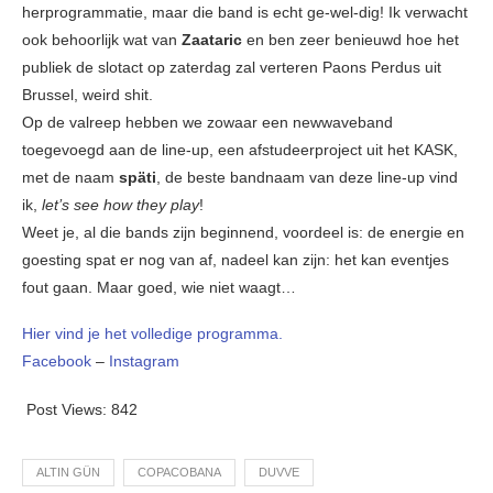
herprogrammatie, maar die band is echt ge-wel-dig! Ik verwacht
ook behoorlijk wat van
Zaataric
en ben zeer benieuwd hoe het
publiek de slotact op zaterdag zal verteren Paons Perdus uit
Brussel, weird shit.
Op de valreep hebben we zowaar een newwaveband
toegevoegd aan de line-up, een afstudeerproject uit het KASK,
met de naam
späti
, de beste bandnaam van deze line-up vind
ik,
let’s see how they play
!
Weet je, al die bands zijn beginnend, voordeel is: de energie en
goesting spat er nog van af, nadeel kan zijn: het kan eventjes
fout gaan. Maar goed, wie niet waagt…
Hier vind je het volledige programma.
Facebook
–
Instagram
Post Views:
842
ALTIN GÜN
COPACOBANA
DUVVE