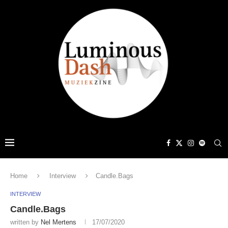
Home
Interview
Candle.Bags
INTERVIEW
Candle.Bags
written by
Nel Mertens
17/07/2020