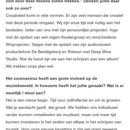
zich door deze miserie zullen trekken.” Denken jullie daar
ook zo over?
Creativiteit komt in vele vormen. Er zijn veel mensen die creatief
met deze periode omgaan. Wij zijn onze tijd ook nuttig aan het
besteden. Ieder van ons met zijn persoonlijke projecten: Inge
met de opstart van een eigen theatergroep en verscheidene
filmprojecten, Seppe met de opstart van zijn audiovisueel
productiehuis De Beeldgieterij en Robson met Deep Mine
Studio. Met de band zijn we aan het schrijven aan een album!
We trekken onze plan wel.
Het coronavirus heeft een grote invloed op de
muziekwereld. In hoeverre heeft het jullie geraakt? Wat is er
moeilijk / mooi aan?
Het is een nieuw begin. Tijd voor zelfreflectie en om te groeien.
Wat je aandacht geeft, dat groeit. We hebben ons individueel
verder kunnen ontwikkelen als muzikant, maar ook meer tijd
kunnen investeren in het vinden van elkaar in het schrijven van
muziek. Voor onze nieuwe bezetting is dat wel goed geweest.