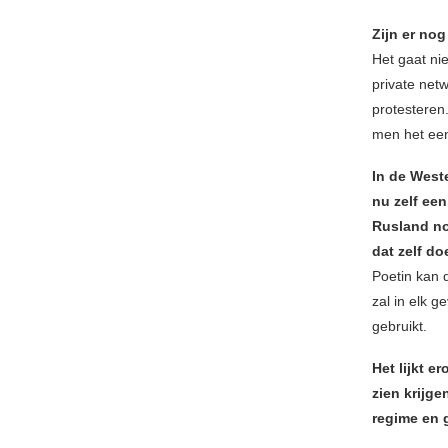
Zijn er nog
Het gaat ni
private net
protesteren.
men het een
In de West
nu zelf een
Rusland no
dat zelf do
Poetin kan d
zal in elk 
gebruikt.
Het lijkt e
zien krijg
regime en g