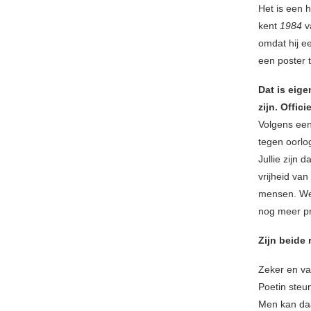
Het is een 
kent
1984
v
omdat hij e
een poster 
Dat is eige
zijn. Offic
Volgens een 
tegen oorlog
Jullie zijn
vrijheid van
mensen. We z
nog meer pr
Zijn beide 
Zeker en va
Poetin steun
Men kan da