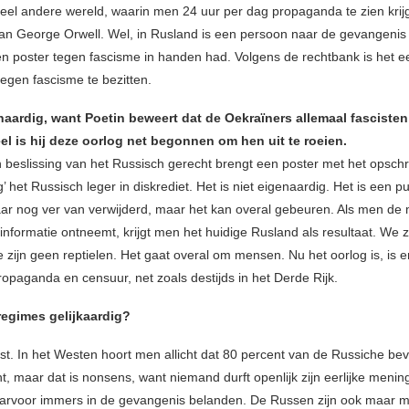
heel andere wereld, waarin men 24 uur per dag propaganda te zien krij
an George Orwell. Wel, in Rusland is een persoon naar de gevangenis
en poster tegen fascisme in handen had. Volgens de rechtbank is het 
tegen fascisme te bezitten.
naardig, want Poetin beweert dat de Oekraïners allemaal fascisten
ieel is hij deze oorlog net begonnen om hen uit te roeien.
beslissing van het Russisch gerecht brengt een poster met het opschrift
’ het Russisch leger in diskrediet. Het is niet eigenaardig. Het is een p
 daar nog ver van verwijderd, maar het kan overal gebeuren. Als men d
 informatie ontneemt, krijgt men het huidige Rusland als resultaat. We z
ijn geen reptielen. Het gaat overal om mensen. Nu het oorlog is, is er
opaganda en censuur, net zoals destijds in het Derde Rijk.
regimes gelijkaardig?
st. In het Westen hoort men allicht dat 80 percent van de Russiche bev
t, maar dat is nonsens, want niemand durft openlijk zijn eerlijke menin
arvoor immers in de gevangenis belanden. De Russen zijn ook maar 