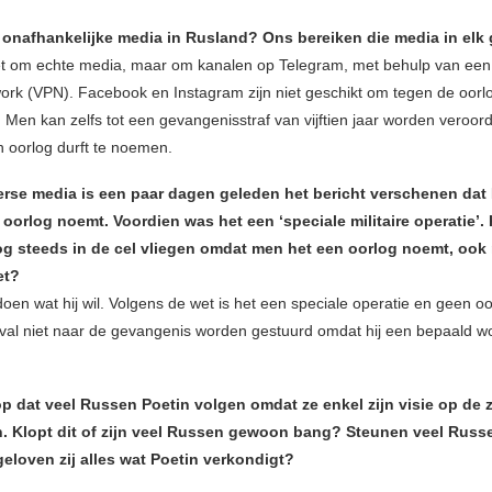
 onafhankelijke media in Rusland? Ons bereiken die media in elk g
et om echte media, maar om kanalen op Telegram, met behulp van een 
work (VPN). Facebook en Instagram zijn niet geschikt om tegen de oorl
 Men kan zelfs tot een gevangenisstraf van vijftien jaar worden veroor
 oorlog durft te noemen.
erse media is een paar dagen geleden het bericht verschenen dat 
 oorlog noemt. Voordien was het een ‘speciale militaire operatie’.
g steeds in de cel vliegen omdat men het een oorlog noemt, ook
et?
oen wat hij wil. Volgens de wet is het een speciale operatie en geen oo
geval niet naar de gevangenis worden gestuurd omdat hij een bepaald w
rop dat veel Russen Poetin volgen omdat ze enkel zijn visie op de 
en. Klopt dit of zijn veel Russen gewoon bang? Steunen veel Russ
eloven zij alles wat Poetin verkondigt?