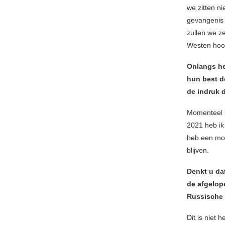
we zitten ni
gevangenis 
zullen we z
Westen hoor
Onlangs he
hun best d
de indruk d
Momenteel b
2021 heb ik
heb een mog
blijven.
Denkt u dat
de afgelop
Russische 
Dit is niet