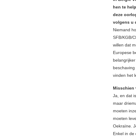
hen te help
deze oorlo
volgens u
Niemand hoe
SFB/KGB/Ch
willen dat 
Europese be
belangrijke
beschaving 
vinden het 
Misschien 
Ja, en dat 
maar driemaa
moeten inze
moeten leven
Oekraïne. J
Enkel in de 