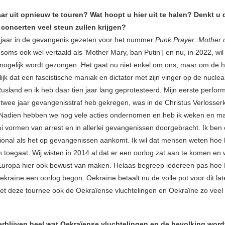
aar uit opnieuw te touren? Wat hoopt u hier uit te halen? Denkt u d
 concerten veel steun zullen krijgen?
 jaar in de gevangenis gezeten voor het nummer
Punk Prayer: Mother 
[soms ook wel vertaald als ‘Mother Mary, ban Putin’] en nu, in 2022, wil i
d mogelijk wordt gezongen. Het gaat nu niet enkel om ons, maar om de h
lijk dat een fascistische maniak en dictator met zijn vinger op de nucleai
Rusland en ik heb daar tien jaar lang geprotesteerd. Mijn eerste perfor
 twee jaar gevangenisstraf heb gekregen, was in de Christus Verlosser
 Nadien hebben we nog vele acties ondernomen en heb ik weken en 
ei vormen van arrest en in allerlei gevangenissen doorgebracht. Ik ben
ional als het op gevangenissen aankomt. Ik wil dat mensen weten hoe h
 toegaat. Wij wisten in 2014 al dat er een oorlog zat aan te komen en 
uropa hier ook bewust van maken. Helaas begreep iedereen pas hoe P
Oekraïne een oorlog begon. Oekraïne betaalt nu de volle pot voor dit late
et deze tournee ook de Oekraïense vluchtelingen en Oekraïne zo veel 
verblijven heel wat Oekraïense vluchtelingen en de bevolking wor