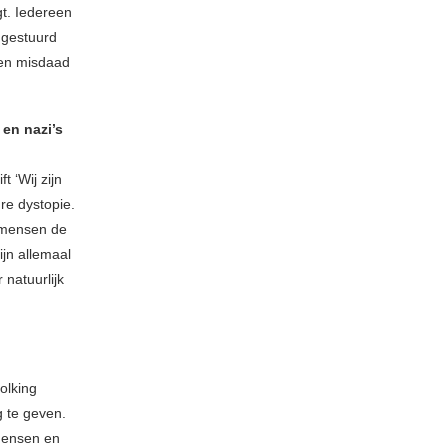
gt. Iedereen
 gestuurd
een misdaad
 en nazi’s
 ‘Wij zijn
ure dystopie.
e mensen de
ijn allemaal
 natuurlijk
olking
g te geven.
mensen en