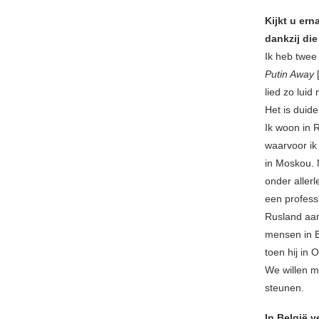
Kijkt u ern
dankzij die
Ik heb twee
Putin Away
lied zo lui
Het is duide
Ik woon in 
waarvoor ik
in Moskou.
onder allerl
een profess
Rusland aan
mensen in E
toen hij in 
We willen m
steunen.
In België 