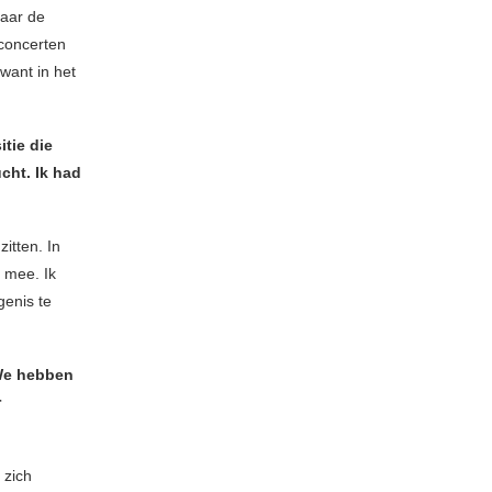
naar de
 concerten
want in het
tie die
cht. Ik had
itten. In
 mee. Ik
enis te
 We hebben
r
 zich