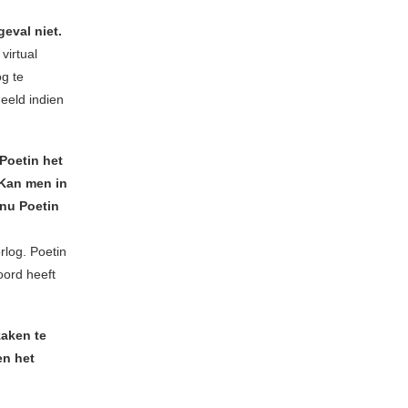
eval niet.
virtual
og te
deeld indien
Poetin het
 Kan men in
 nu Poetin
rlog. Poetin
oord heeft
zaken te
en het