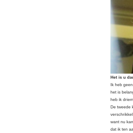
Het is u da
Ik heb geen
het is belan
heb ik drie
De tweede k
verschrikkel
want nu kan
dat ik ten a