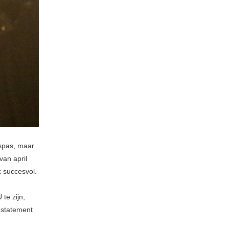
ispas, maar
van april
k succesvol.
 te zijn,
 statement