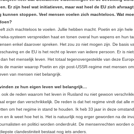
en. Er zijn heel wat initiatieven, maar wat heel de EU zich afvraagt
g kunnen stoppen. Veel mensen voelen zich machteloos. Wat mo
 doen?
ft zich machteloos te voelen. Jullie hebben macht. Poetin en zijn hele
eka-systeem verspreiden haat en tonen overal hun wapens en hun ta
mensen enkel daarover spreken. Het zou zo niet mogen zijn. De basis v
schaving en de EU is het recht op leven van iedere persoon. Er is niet
r dan het menselijk leven. Het totaal tegenovergestelde van deze Euro
is de manier waarop Poetin en zijn post-USSR-regime met mensen om
leven van mensen niet belangrijk.
vinden ze hun eigen leven wel belangrijk…
is ook de reden waarom het leven in Rusland nu niet gewoon verschrikkel
l erger dan verschrikkelijk. De reden is dat het regime vindt dat alle
tten om het regime in stand te houden. Ik heb 33 jaar in deze omstan
 en ik weet hoe het is. Het is natuurlijk nog erger geworden na de inva
ournalisten en politici worden onderdrukt. De mensenrechten worden o
diepste clandestiniteit bestaat nog iets anders.