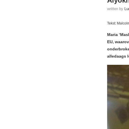
Alyok
written by
Lu
Tekst: Malcol
Maria ‘Mas
EU, waarov
onderbroke
alledaags l