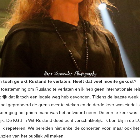
n toch gelukt Rusland te verlaten. Heeft dat veel moeite gekost?
 toestemming om Rusland te verlaten en ik heb geen internationale re
grijk dat ik toch een legale weg heb gevonden. Tijdens de laatste week 
maal geprobeerd de grens over te steken en de derde keer was eindelij
eer ging het prima maar was het antwoord neen. De eerste keer was
ijk. De KGB in Wit-Rusland deed echt verschrikkelijk. Ik ben blij in de EU
 ik repeteren. We bereiden niet enkel de concerten voor, maar ook het
anzien van het publiek wil maken.