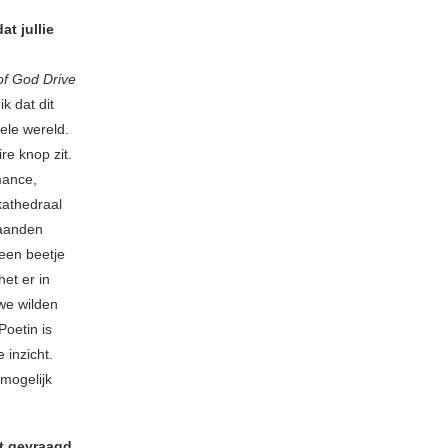
at jullie
of God Drive
k dat dit
ele wereld.
re knop zit.
mance,
kathedraal
maanden
 een beetje
et er in
we wilden
oetin is
 inzicht.
mogelijk
dt gevraagd