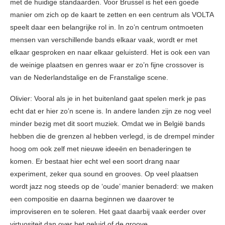
met de huidige standaarden. Voor Brussel is het een goede
manier om zich op de kaart te zetten en een centrum als VOLTA
speelt daar een belangrijke rol in. In zo’n centrum ontmoeten
mensen van verschillende bands elkaar vaak, wordt er met
elkaar gesproken en naar elkaar geluisterd. Het is ook een van
de weinige plaatsen en genres waar er zo’n fijne crossover is
van de Nederlandstalige en de Franstalige scene.
Olivier: Vooral als je in het buitenland gaat spelen merk je pas
echt dat er hier zo’n scene is. In andere landen zijn ze nog veel
minder bezig met dit soort muziek. Omdat we in België bands
hebben die de grenzen al hebben verlegd, is de drempel minder
hoog om ook zelf met nieuwe ideeën en benaderingen te
komen. Er bestaat hier echt wel een soort drang naar
experiment, zeker qua sound en grooves. Op veel plaatsen
wordt jazz nog steeds op de ‘oude’ manier benaderd: we maken
een compositie en daarna beginnen we daarover te
improviseren en te soleren. Het gaat daarbij vaak eerder over
virtuositeit dan over het geluid of de groove.