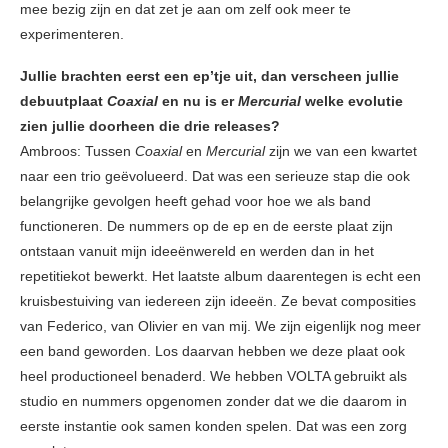
mee bezig zijn en dat zet je aan om zelf ook meer te
experimenteren.
Jullie brachten eerst een ep’tje uit, dan verscheen jullie
debuutplaat
Coaxial
en nu is er
Mercurial
welke evolutie
zien jullie doorheen die drie releases?
Ambroos: Tussen
Coaxial
en
Mercurial
zijn we van een kwartet
naar een trio geëvolueerd. Dat was een serieuze stap die ook
belangrijke gevolgen heeft gehad voor hoe we als band
functioneren. De nummers op de ep en de eerste plaat zijn
ontstaan vanuit mijn ideeënwereld en werden dan in het
repetitiekot bewerkt. Het laatste album daarentegen is echt een
kruisbestuiving van iedereen zijn ideeën. Ze bevat composities
van Federico, van Olivier en van mij. We zijn eigenlijk nog meer
een band geworden. Los daarvan hebben we deze plaat ook
heel productioneel benaderd. We hebben VOLTA gebruikt als
studio en nummers opgenomen zonder dat we die daarom in
eerste instantie ook samen konden spelen. Dat was een zorg