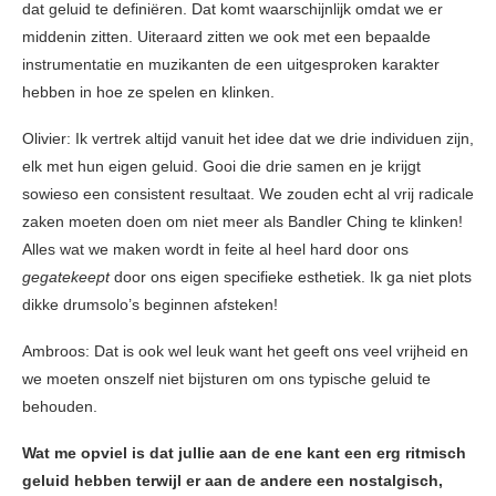
dat geluid te definiëren. Dat komt waarschijnlijk omdat we er
middenin zitten. Uiteraard zitten we ook met een bepaalde
instrumentatie en muzikanten de een uitgesproken karakter
hebben in hoe ze spelen en klinken.
Olivier: Ik vertrek altijd vanuit het idee dat we drie individuen zijn,
elk met hun eigen geluid. Gooi die drie samen en je krijgt
sowieso een consistent resultaat. We zouden echt al vrij radicale
zaken moeten doen om niet meer als Bandler Ching te klinken!
Alles wat we maken wordt in feite al heel hard door ons
gegatekeept
door ons eigen specifieke esthetiek. Ik ga niet plots
dikke drumsolo’s beginnen afsteken!
Ambroos: Dat is ook wel leuk want het geeft ons veel vrijheid en
we moeten onszelf niet bijsturen om ons typische geluid te
behouden.
Wat me opviel is dat jullie aan de ene kant een erg ritmisch
geluid hebben terwijl er aan de andere een nostalgisch,