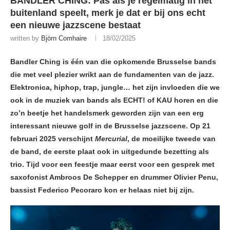
BANDLER CHING: Pas als je regelmatig in het
buitenland speelt, merk je dat er bij ons echt
een nieuwe jazzscene bestaat
written by
Björn Comhaire
18/02/2025
Bandler Ching is één van die opkomende Brusselse bands
die met veel plezier wrikt aan de fundamenten van de jazz.
Elektronica, hiphop, trap, jungle… het zijn invloeden die we
ook in de muziek van bands als ECHT! of KAU horen en die
zo’n beetje het handelsmerk geworden zijn van een erg
interessant nieuwe golf in de Brusselse jazzscene. Op 21
februari 2025 verschijnt
Mercurial
, de moeilijke tweede van
de band, de eerste plaat ook in uitgedunde bezetting als
trio. Tijd voor een feestje maar eerst voor een gesprek met
saxofonist Ambroos De Schepper en drummer Olivier Penu,
bassist Federico Pecoraro kon er helaas niet bij zijn.