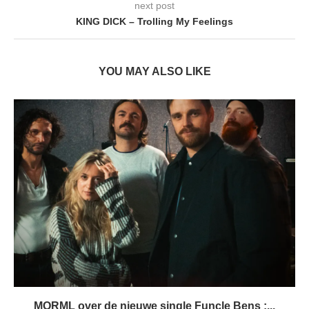
next post
KING DICK – Trolling My Feelings
YOU MAY ALSO LIKE
MORML over de nieuwe single Funcle Bens :...