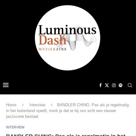
Home
Interview
BANDLER CHING: Pas als je regelmatig
in het buitenland speelt, merk je dat er bij ons echt een nieuwe
jazzscene bestaat
INTERVIEW