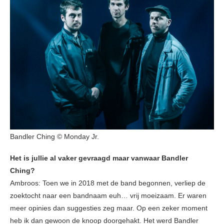
Bandler Ching © Monday Jr.
Het is jullie al vaker gevraagd maar vanwaar Bandler
Ching?
Ambroos: Toen we in 2018 met de band begonnen, verliep de
zoektocht naar een bandnaam euh… vrij moeizaam. Er waren
meer opinies dan suggesties zeg maar. Op een zeker moment
heb ik dan gewoon de knoop doorgehakt. Het werd Bandler