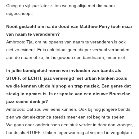
Ching en vijf jaar later zitten we nog altijd met die naam
opgescheept.
Nooit gedacht om na de dood van Matthew Perry toch maar
van naam te veranderen?
Ambroos: Tja, om nu opeens van naam te veranderen is ook
niet zo evident. Er is ook totaal geen dieper verhaal verbonden
aan de naam of zo, het is gewoon een bandnaam, meer niet.
In jullie bandgeluid horen we invloeden van bands als
STUFF. of ECHT!, jazz vermengd met urban klanken zoals
we die kennen uit de hiphop en trap muziek. Een genre dat
stevig in opmars is. Is er sprake van een nieuwe Brusselse
jazz-scene denk je?
Ambroos: Dat zou wel eens kunnen. Ook bij nog jongere bands
zien we dat elektronica steeds meer een rol begint te spelen.
We gaan daar ondertussen een stuk verder in door dan vroeger,
bands als STUFF. klinken tegenwoordig al vrij mild in vergelijken