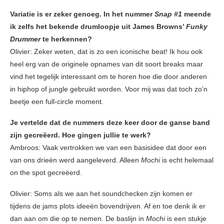
Variatie is er zeker genoeg. In het nummer
Snap #1
meende
ik zelfs het bekende drumloopje uit James Browns’
Funky
Drummer
te herkennen?
Olivier: Zeker weten, dat is zo een iconische beat! Ik hou ook
heel erg van de originele opnames van dit soort breaks maar
vind het tegelijk interessant om te horen hoe die door anderen
in hiphop of jungle gebruikt worden. Voor mij was dat toch zo’n
beetje een full-circle moment.
Je vertelde dat de nummers deze keer door de ganse band
zijn gecreëerd. Hoe gingen jullie te werk?
Ambroos: Vaak vertrokken we van een basisidee dat door een
van ons drieën werd aangeleverd. Alleen
Mochi
is echt helemaal
on the spot gecreëerd.
Olivier: Soms als we aan het soundchecken zijn komen er
tijdens de jams plots ideeën bovendrijven. Af en toe denk ik er
dan aan om die op te nemen. De baslijn in
Mochi
is een stukje