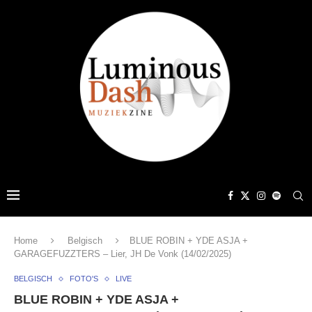
Home
Belgisch
BLUE ROBIN + YDE ASJA +
GARAGEFUZZTERS – Lier, JH De Vonk (14/02/2025)
BELGISCH
FOTO'S
LIVE
BLUE ROBIN + YDE ASJA +