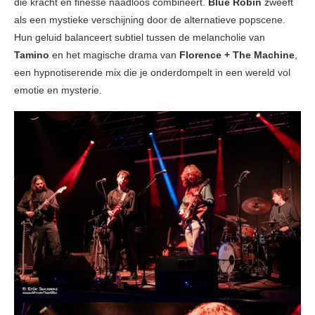
die kracht en finesse naadloos combineert.
Blue Robin
zweeft
als een mystieke verschijning door de alternatieve popscene.
Hun geluid balanceert subtiel tussen de melancholie van
Tamino
en het magische drama van
Florence + The Machine
,
een hypnotiserende mix die je onderdompelt in een wereld vol
emotie en mysterie.