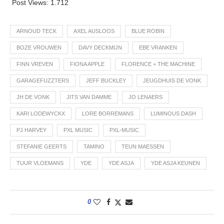
Post Views:
1.712
ARNOUD TECK
AXEL AUSLOOS
BLUE ROBIN
BOZE VROUWEN
DAVY DECKMIJN
EBE VRANKEN
FINN VREVEN
FIONA APPLE
FLORENCE + THE MACHINE
GARAGEFUZZTERS
JEFF BUCKLEY
JEUGDHUIS DE VONK
JH DE VONK
JITS VAN DAMME
JO LENAERS
KARI LODEWYCKX
LORE BORREMANS
LUMINOUS DASH
PJ HARVEY
PXL MUSIC
PXL-MUSIC
STEFANIE GEERTS
TAMINO
TEUN MAESSEN
TUUR VLOEMANS
YDE
YDE ASJA
YDE ASJA KEUNEN
0