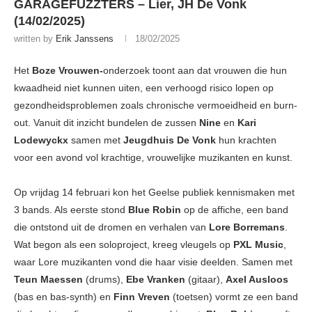
GARAGEFUZZTERS – Lier, JH De Vonk
(14/02/2025)
written by
Erik Janssens
18/02/2025
Het
Boze Vrouwen-
onderzoek toont aan dat vrouwen die hun
kwaadheid niet kunnen uiten, een verhoogd risico lopen op
gezondheidsproblemen zoals chronische vermoeidheid en burn-
out. Vanuit dit inzicht bundelen de zussen
Nine
en
Kari
Lodewyckx
samen met
Jeugdhuis De Vonk
hun krachten
voor een avond vol krachtige, vrouwelijke muzikanten en kunst.
Op vrijdag 14 februari kon het Geelse publiek kennismaken met
3 bands. Als eerste stond
Blue Robin
op de affiche, een band
die ontstond uit de dromen en verhalen van
Lore Borremans
.
Wat begon als een soloproject, kreeg vleugels op
PXL Music
,
waar Lore muzikanten vond die haar visie deelden. Samen met
Teun Maessen
(drums),
Ebe Vranken
(gitaar),
Axel Ausloos
(bas en bas-synth) en
Finn Vreven
(toetsen) vormt ze een band