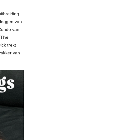
itbreiding
anleggen van
 Ronde van
n
The
ick trekt
 wakker van