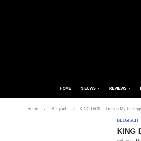
HOME
NIEUWS
REVIEWS
Home
Belgisch
KING DICK – Trolling My Feeling
BELGISCH
KING D
written by
Di