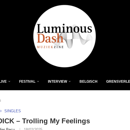
LIVE
FESTIVAL
INTERVIEW
BELGISCH
GRENSVERL
s
SINGLES
ICK – Trolling My Feelings
dier Becu
18/02/2025