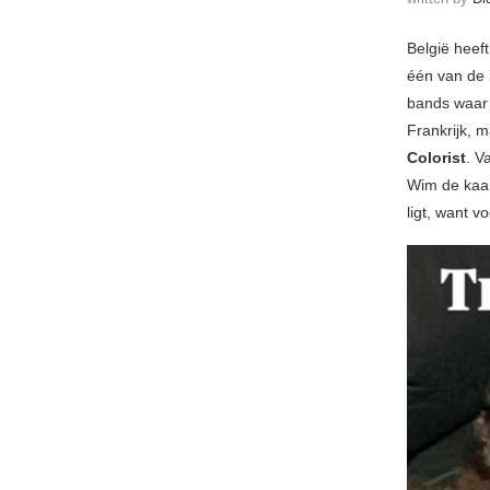
België heef
één van de 
bands waar 
Frankrijk, m
Colorist
. V
Wim de kaart
ligt, want v