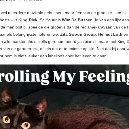
t wel meerdere muzikale geheimen, maar één van de grootste – en bij u
beste – is
King Dick
. Spilfiguur is
Wim De Busser
. Je kan een lijst a
de man ooit bij speelde die groter is dan de reclamekaravaan van de
aar als belangrijkste noteren we:
Zita Swoon Group
,
Helmut Lotti
e
an alle markten thuis, zelfs gerenommeerd jazzpianist, maar met King D
 van de garagerock, of iets dat er tenminste op lijkt. Niet dat hij daar
oor hem is niets leuker dan labelloos door het leven te gaan.