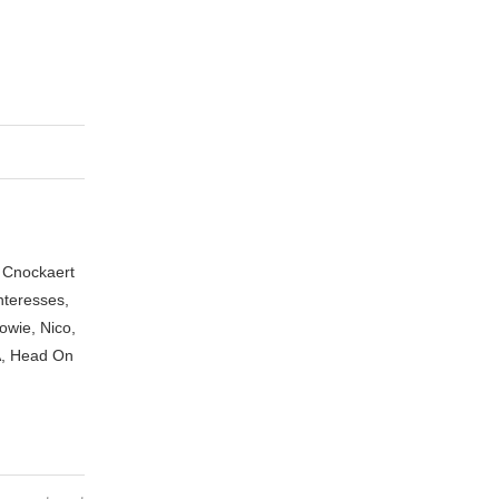
n Cnockaert
nteresses,
owie, Nico,
A, Head On