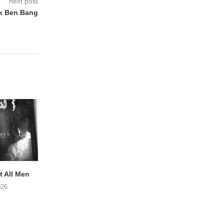
next post
Ik Ben Bang
 All Men
NOAH TATE – Boy Gum
Vijf keer talent i
Buurtkroeg Mos
026
06/08/2026
05/08/2026