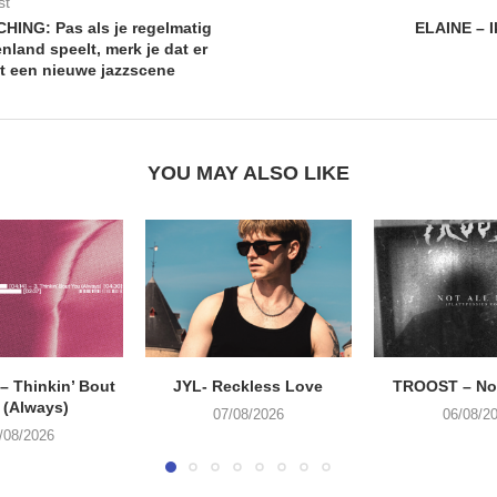
st
ING: Pas als je regelmatig
ELAINE – 
enland speelt, merk je dat er
ht een nieuwe jazzscene
YOU MAY ALSO LIKE
 Thinkin’ Bout
JYL- Reckless Love
TROOST – Not
 (Always)
07/08/2026
06/08/2
/08/2026