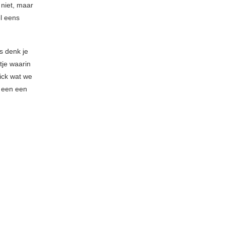
niet, maar
l eens
s denk je
tje waarin
Dick wat we
m een een