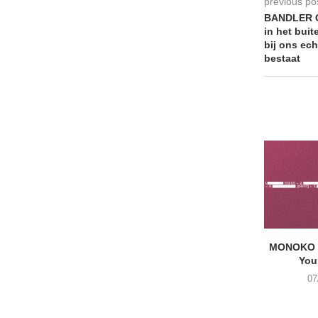
previous po
BANDLER CH
in het buit
bij ons ec
bestaat
MONOKO –
You
07