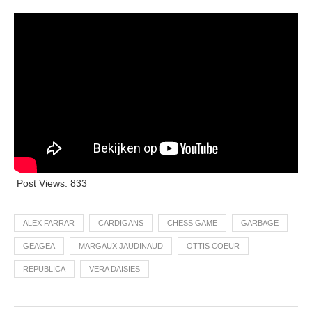
Post Views:
833
ALEX FARRAR
CARDIGANS
CHESS GAME
GARBAGE
GEAGEA
MARGAUX JAUDINAUD
OTTIS COEUR
REPUBLICA
VERA DAISIES