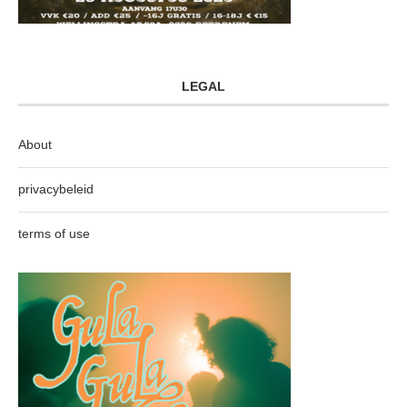
LEGAL
About
privacybeleid
terms of use