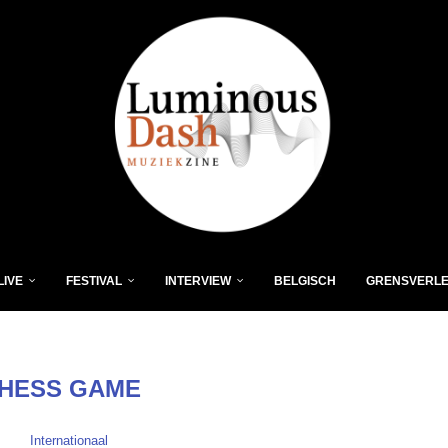
LIVE
FESTIVAL
INTERVIEW
BELGISCH
GRENSVERL
HESS GAME
Internationaal