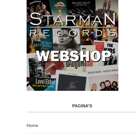
PAGINA’S
Home