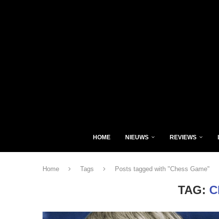
HOME
NIEUWS
REVIEWS
Home
Tags
Posts tagged with "Chess Game"
TAG:
C