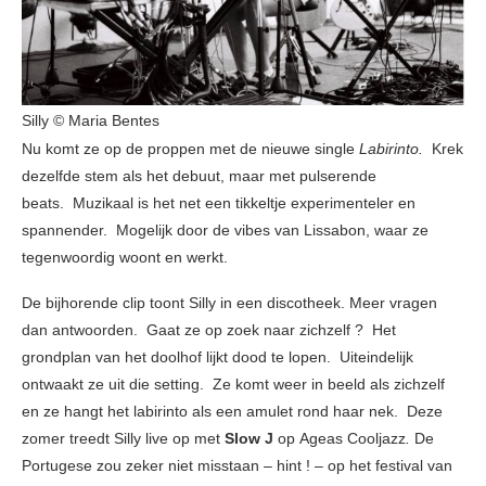
Silly © Maria Bentes
Nu komt ze op de proppen met de nieuwe single
Labirinto.
Krek
dezelfde stem als het debuut, maar met pulserende
beats. Muzikaal is het net een tikkeltje experimenteler en
spannender. Mogelijk door de vibes van Lissabon, waar ze
tegenwoordig woont en werkt.
De bijhorende clip toont Silly in een discotheek. Meer vragen
dan antwoorden. Gaat ze op zoek naar zichzelf ? Het
grondplan van het doolhof lijkt dood te lopen. Uiteindelijk
ontwaakt ze uit die setting. Ze komt weer in beeld als zichzelf
en ze hangt het labirinto als een amulet rond haar nek. Deze
zomer treedt Silly live op met
Slow J
op Ageas Cooljazz
.
De
Portugese zou zeker niet misstaan – hint ! – op het festival van