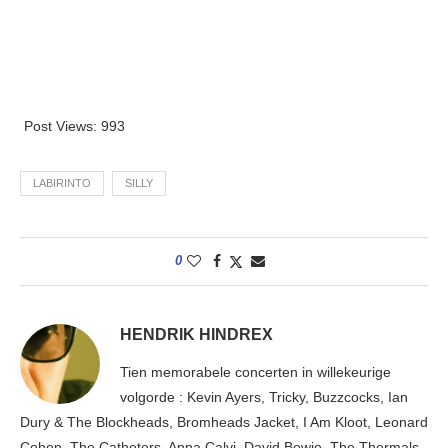
Post Views:
993
LABIRINTO
SILLY
0
HENDRIK HINDREX
Tien memorabele concerten in willekeurige
volgorde : Kevin Ayers, Tricky, Buzzcocks, Ian
Dury & The Blockheads, Bromheads Jacket, I Am Kloot, Leonard
Cohen, The Catheters, Anna Calvi, David Bowie, The Thermals,