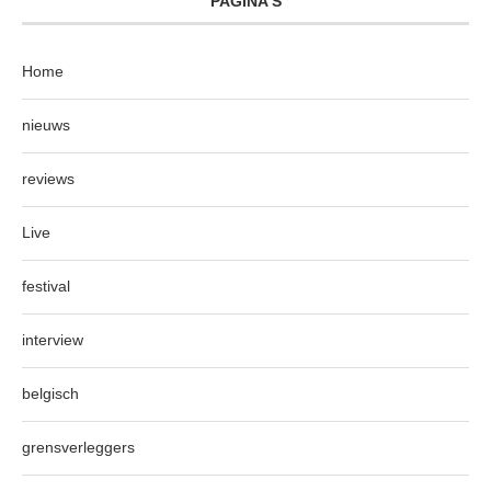
PAGINA’S
Home
nieuws
reviews
Live
festival
interview
belgisch
grensverleggers