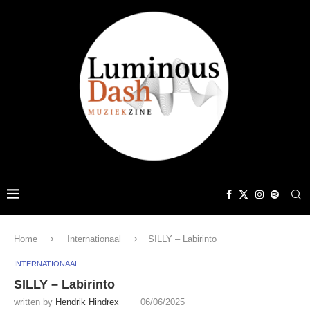
Home
Internationaal
SILLY – Labirinto
INTERNATIONAAL
SILLY – Labirinto
written by
Hendrik Hindrex
06/06/2025