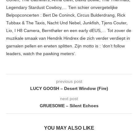
Legendary Stardust Cowboy,… Tien schier onvergetelijke
Belpopconcerten : Bert De Coninck, Circus Bulderdrang, Rick
Tubbax & The Taxis, Nacht Und Nebel, Junkfish, Tjens Couter,
Lio, I H8 Camera, Bernthøler en een early dEUS,… Tot zover de
muzikale smaak van Hendrik Hindrex die zich verder verdiept in
garnalen pellen en erwten splitten. Zijn motto is : ‘don’t follow
leaders, watch the pawking meters’.
previous post
LUCY GOOSH – Desert Window (Fire)
next post
GRUESOME – Silent Echoes
YOU MAY ALSO LIKE