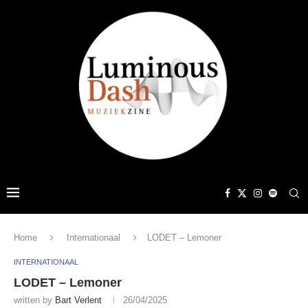
Home
Internationaal
LODET – Lemoner
INTERNATIONAAL
LODET – Lemoner
written by
Bart Verlent
26/04/2025