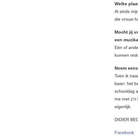
Welke plaa
Al sinds mij
die vrouw h
Mocht jij 
een muzika
Eén of ander
kunnen redd
Noem eens 
Toen ik naa
baan: het b
schooldag a
me met z’n
eigenlijk.
DIDIER BE
Facebook