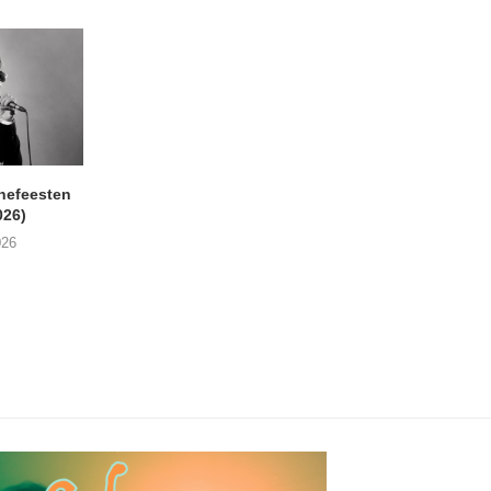
nefeesten
MONOKO – Thinkin’ Bout
JYL- Reckless L
026)
You (Always)
07/08/2026
026
07/08/2026