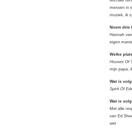
mensen in e
muziek, ik 
Noem drie 
Hannah van
eigen manie
Welke plat
Houses Of 
mijn papa, i
Wat is vol
Spirit Of Ed
Wat is vol
Met alle res
van Ed Sheer
wel.