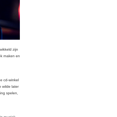
ikkeld zijn
iek maken en
e cd-winkel
 wilde later
ing spelen,
ijn muziek