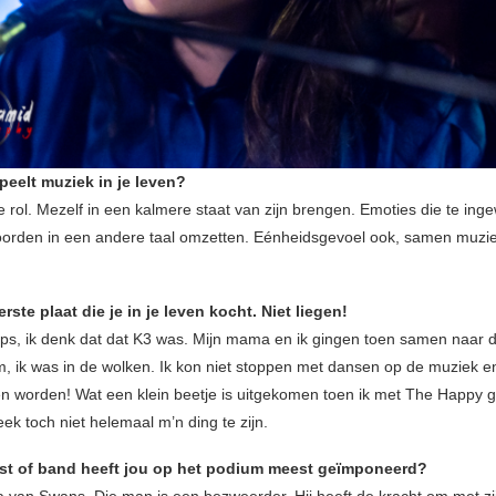
peelt muziek in je leven?
rol. Mezelf in een kalmere staat van zijn brengen. Emoties die te ingew
orden in een andere taal omzetten. Eénheidsgevoel ook, samen muz
erste plaat die je in je leven kocht. Niet liegen!
 ik denk dat dat K3 was. Mijn mama en ik gingen toen samen naar d
, ik was in de wolken. Ik kon niet stoppen met dansen op de muziek en
en worden! Wat een klein beetje is uitgekomen toen ik met The Happy g
ek toch niet helemaal m’n ding te zijn.
est of band heeft jou op het podium meest geïmponeerd?
a van Swans. Die man is een bezweerder. Hij heeft de kracht om met z