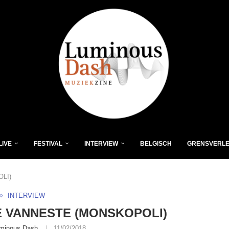
LIVE
FESTIVAL
INTERVIEW
BELGISCH
GRENSVERL
LI)
INTERVIEW
 VANNESTE (MONSKOPOLI)
minous Dash
11/02/2018