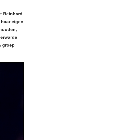
et Reinhard
 haar eigen
 houden,
verwarde
n groep