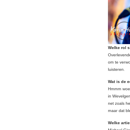
Welke rol s
Overlevende 
om te verwo
luisteren.
Wat is de e
Hmmm woeps,
in Wevelgem
net zoals h
maar dat ble
Welke arti
Michael Gir