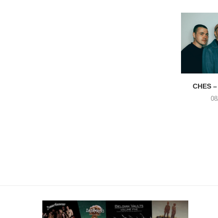
CHES –
08