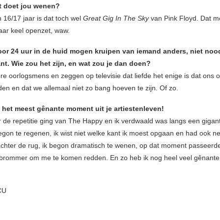
t doet jou wenen?
n 16/17 jaar is dat toch wel
Great Gig In The Sky
van Pink Floyd. Dat m
aar keel openzet, waw.
voor 24 uur in de huid mogen kruipen van iemand anders, niet noo
nt. Wie zou het zijn, en wat zou je dan doen?
e oorlogsmens en zeggen op televisie dat liefde het enige is dat ons oo
en en dat we allemaal niet zo bang hoeven te zijn. Of zo.
het meest gênante moment uit je artiestenleven!
r de repetitie ging van The Happy en ik verdwaald was langs een gigan
egon te regenen, ik wist niet welke kant ik moest opgaan en had ook n
chter de rug, ik begon dramatisch te wenen, op dat moment passeerd
 brommer om me te komen redden. En zo heb ik nog heel veel gênan
CU