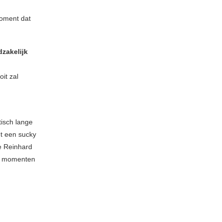
oment dat
dzakelijk
it zal
tisch lange
et een sucky
e Reinhard
te momenten