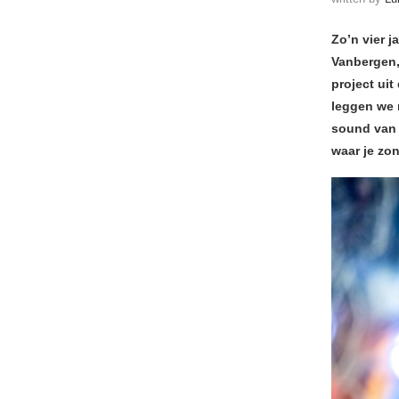
Zo’n vier 
Vanbergen,
project ui
leggen we 
sound van 
waar je zo