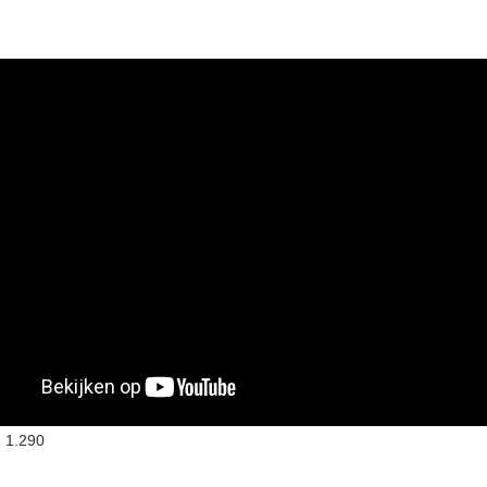
:
1.290