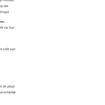
op die
drugs)
den.
lk op hun
et café van
el de plaat
rschijnlijk