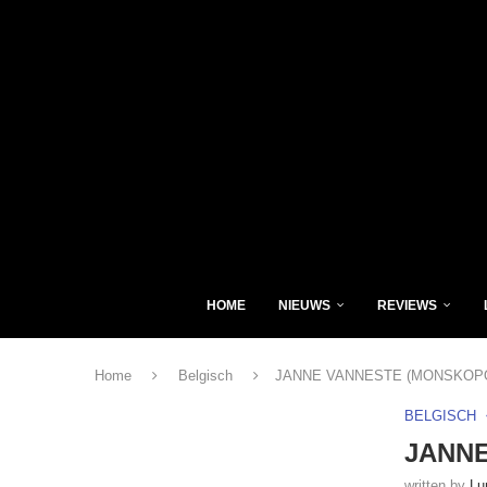
HOME
NIEUWS
REVIEWS
Home
Belgisch
JANNE VANNESTE (MONSKOPO
BELGISCH
JANNE
written by
Lu