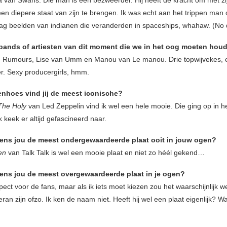
en diepere staat van zijn te brengen. Ik was echt aan het trippen man 
zag beelden van indianen die veranderden in spaceships, whahaw. (No 
bands of artiesten van dit moment die we in het oog moeten hou
 Rumours, Lise van Umm en Manou van Le manou. Drie topwijvekes, e
r. Sexy producergirls, hmm.
enhoes vind jij de meest iconische?
The Holy
van Led Zeppelin vind ik wel een hele mooie. Die ging op in h
k keek er altijd gefascineerd naar.
gens jou de meest ondergewaardeerde plaat ooit in jouw ogen?
en
van Talk Talk is wel een mooie plaat en niet zo héél gekend…
gens jou de meest overgewaardeerde plaat in je ogen?
pect voor de fans, maar als ik iets moet kiezen zou het waarschijnlijk w
an zijn ofzo. Ik ken de naam niet. Heeft hij wel een plaat eigenlijk? Waa