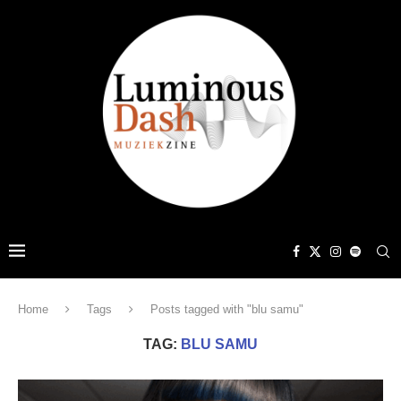
Home
Tags
Posts tagged with "blu samu"
TAG:
BLU SAMU