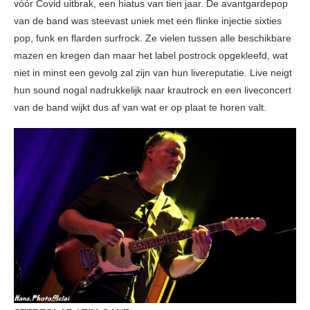
vóór Covid uitbrak, een hiatus van tien jaar. De avantgardepop
van de band was steevast uniek met een flinke injectie sixties
pop, funk en flarden surfrock. Ze vielen tussen alle beschikbare
mazen en kregen dan maar het label postrock opgekleefd, wat
niet in minst een gevolg zal zijn van hun livereputatie. Live neigt
hun sound nogal nadrukkelijk naar krautrock en een liveconcert
van de band wijkt dus af van wat er op plaat te horen valt.