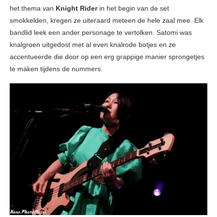
het thema van
Knight Rider
in het begin van de set
smokkelden, kregen ze uiteraard meteen de hele zaal mee. Elk
bandlid leek een ander personage te vertolken. Satomi was
knalgroen uitgedost met al even knalrode botjes en ze
accentueerde die door op een erg grappige manier sprongetjes
te maken tijdens de nummers.