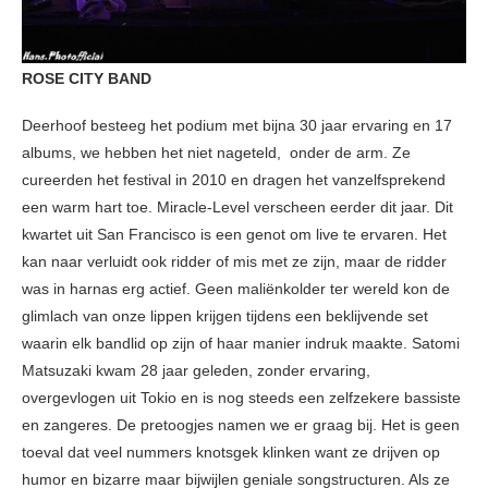
ROSE CITY BAND
Deerhoof besteeg het podium met bijna 30 jaar ervaring en 17
albums, we hebben het niet nageteld, onder de arm. Ze
cureerden het festival in 2010 en dragen het vanzelfsprekend
een warm hart toe. Miracle-Level verscheen eerder dit jaar. Dit
kwartet uit San Francisco is een genot om live te ervaren. Het
kan naar verluidt ook ridder of mis met ze zijn, maar de ridder
was in harnas erg actief. Geen maliënkolder ter wereld kon de
glimlach van onze lippen krijgen tijdens een beklijvende set
waarin elk bandlid op zijn of haar manier indruk maakte. Satomi
Matsuzaki kwam 28 jaar geleden, zonder ervaring,
overgevlogen uit Tokio en is nog steeds een zelfzekere bassiste
en zangeres. De pretoogjes namen we er graag bij. Het is geen
toeval dat veel nummers knotsgek klinken want ze drijven op
humor en bizarre maar bijwijlen geniale songstructuren. Als ze