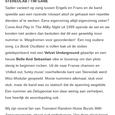
STEREOLAB / TIM GANE
Sadier varieert op zang tussen Engels en Frans en de band
speelde aan een razende rotvaart alsof ze gehaast een repetitie
dienden af te werken. Eens eigenzinnig altijd eigenzinnig zeker?
Come And Play In The Milky Night
uit 1999 opende de set en we
konden niet anders dan besluiten dat dit een geweldig mooi
nummer is. Wegdromen voor gevorderden! Een nog oudere
song,
Lo Boob Oscillator
is vollen bak uit de sixties
geteleporteerd met een
Velvet Underground
gitaarlijn en een
heuse
Belle And Sebastian
vibe er bovenop om dan plots
stevig te beginnen rocken. Uit de naar Franse chanson en
‘chilled out, funky music’ overhellende kant van Stereolab werd
Miss Modular
gespeeld. Mooie nummers allemaal, stuk voor
stuk, maar de band was zo statisch dat de spanning wegebde.
Een nummer als
Delugeoisie
kon daar weinig aan verhelpen,
hoe heerlijk de woordspeling ook.
Wij zijn vooral fan van
Transient Random-Noise Bursts With
Announcements
, straat oud ondertussen. Van deze plaat kwam