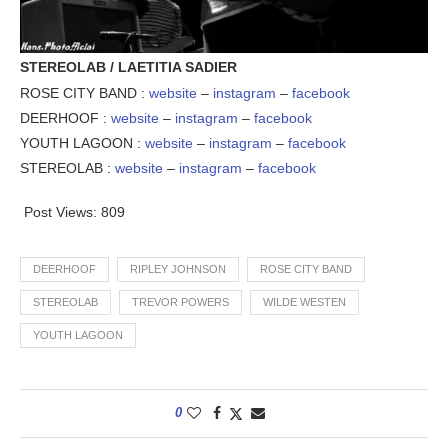
STEREOLAB / LAETITIA SADIER
ROSE CITY BAND :
website
–
instagram
–
facebook
DEERHOOF :
website
–
instagram
–
facebook
YOUTH LAGOON :
website
–
instagram
–
facebook
STEREOLAB :
website
–
instagram
–
facebook
Post Views:
809
DEERHOOF
RIPLEY JOHNSON
ROSE CITY BAND
STEREOLAB
TREVOR POWERS
WILDE WESTEN
YOUTH LAGOON
0