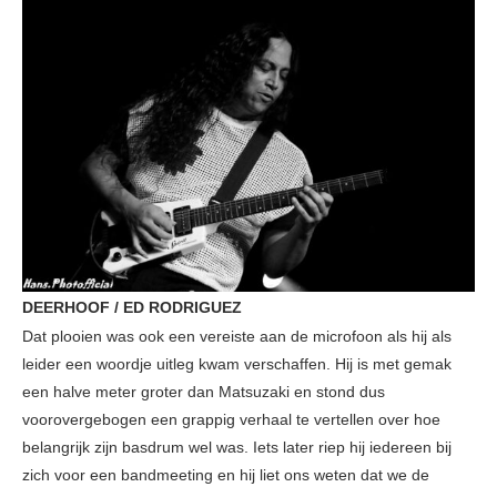
DEERHOOF / ED RODRIGUEZ
Dat plooien was ook een vereiste aan de microfoon als hij als
leider een woordje uitleg kwam verschaffen. Hij is met gemak
een halve meter groter dan Matsuzaki en stond dus
voorovergebogen een grappig verhaal te vertellen over hoe
belangrijk zijn basdrum wel was. Iets later riep hij iedereen bij
zich voor een bandmeeting en hij liet ons weten dat we de