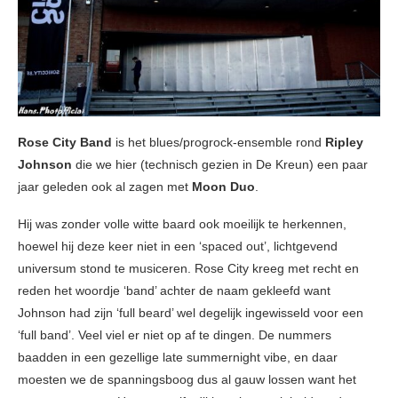
Rose City Band
is het blues/progrock-ensemble rond
Ripley
Johnson
die we hier (technisch gezien in De Kreun) een paar
jaar geleden ook al zagen met
Moon Duo
.
Hij was zonder volle witte baard ook moeilijk te herkennen,
hoewel hij deze keer niet in een ‘spaced out’, lichtgevend
universum stond te musiceren. Rose City kreeg met recht en
reden het woordje ‘band’ achter de naam gekleefd want
Johnson had zijn ‘full beard’ wel degelijk ingewisseld voor een
‘full band’. Veel viel er niet op af te dingen. De nummers
baadden in een gezellige late summernight vibe, en daar
moesten we de spanningsboog dus al gauw lossen want het