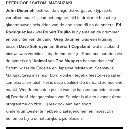
DEERHOOF / SATOMI MATSUZAKI
John Dieterich
leek wel de enige die vergat een typetje te
vertolken maar hij had het ongetwijfeld te druk met het uit zijn
gitaarmouwen schudden van de ene zotte riff na de andere.
Ed
Rodriguez
leek wel
Robert Trujillo
in pyjama en de drummer
en oprichter van de band,
Greg Saunier
, was een kruising
tussen
Dave Schroyen
en
Stewart Copeland
, wat uitstekend
nieuws was vermits dit topdrummers zijn. Rond ons hoorden we
de opmerking “
Animal
van
The
Muppets
bestaat dus echt”.
Satomi wisselde Engelse en Japanse teksten af.
Scarcity Is
Manufactured
en
Fresh Born
klonken tegelijk feestorkestraal en
complex alternatief. Het is deze dualiteit die de band zo boeiend
maakt. Wegdromen doe je niet want je kan zomaar iets missen
bij Deerhoof. Het gadeslaan van Saunier is al een avondvullend
programma op zich. Hij leek ook aan een soort
kinderdrumtoestel te hebben plaatsgenomen en moest zijn
benen op bijna onnatuurlijke wijze plooien.