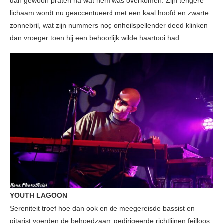
dan gewoon praten na wat hem was overkomen. Zijn tengere
lichaam wordt nu geaccentueerd met een kaal hoofd en zwarte
zonnebril, wat zijn nummers nog onheilspellender deed klinken
dan vroeger toen hij een behoorlijk wilde haartooi had.
YOUTH LAGOON
Sereniteit troef hoe dan ook en de meegereisde bassist en
gitarist voerden de behoedzaam gedirigeerde richtlijnen feilloos