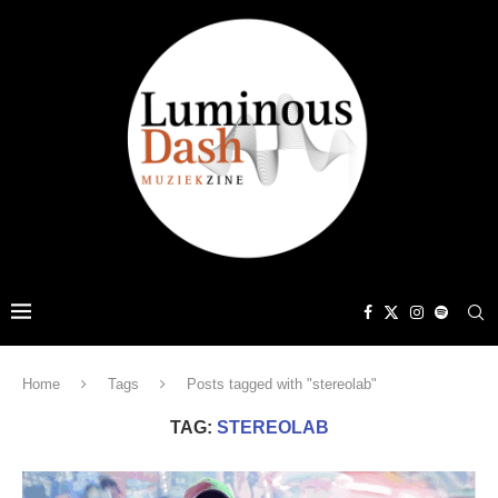
Home
Tags
Posts tagged with "stereolab"
TAG:
STEREOLAB