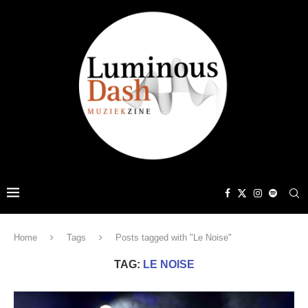
Home
Tags
Posts tagged with "Le Noise"
TAG:
LE NOISE