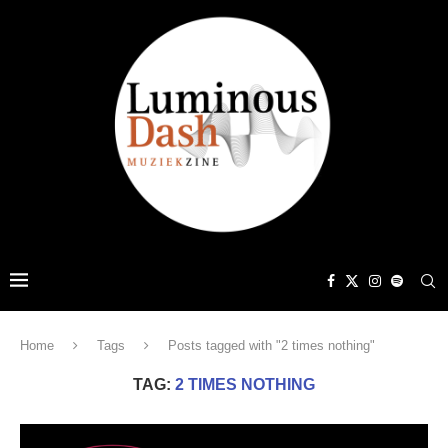
Home
Tags
Posts tagged with "2 times nothing"
TAG:
2 TIMES NOTHING