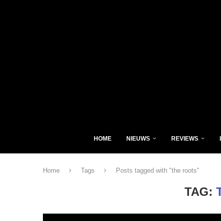
HOME
NIEUWS
REVIEWS
Home
Tags
Posts tagged with "the roots"
TAG: