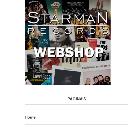
PAGINA’S
Home