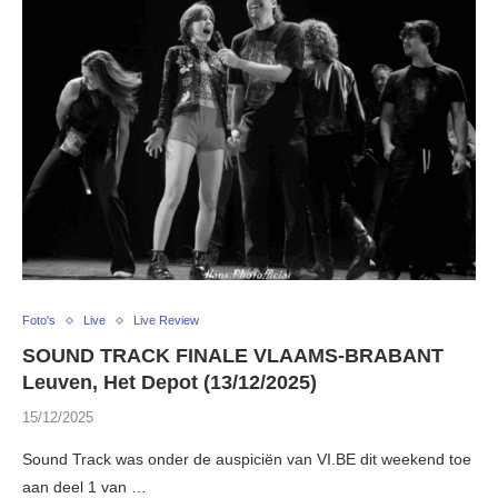
Foto's
Live
Live Review
SOUND TRACK FINALE VLAAMS-BRABANT
Leuven, Het Depot (13/12/2025)
15/12/2025
Sound Track was onder de auspiciën van VI.BE dit weekend toe
aan deel 1 van …