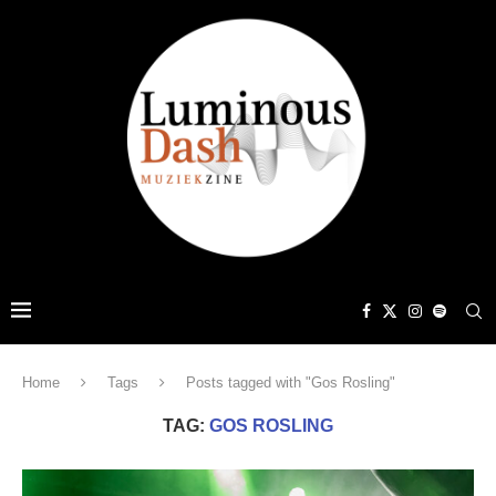
Home
Tags
Posts tagged with "Gos Rosling"
TAG:
GOS ROSLING