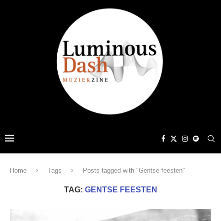
Home
Tags
Posts tagged with "Gentse feesten"
TAG:
GENTSE FEESTEN