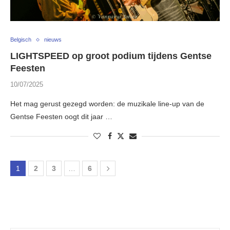
Belgisch
nieuws
LIGHTSPEED op groot podium tijdens Gentse
Feesten
10/07/2025
Het mag gerust gezegd worden: de muzikale line-up van de
Gentse Feesten oogt dit jaar …
1
2
3
…
6